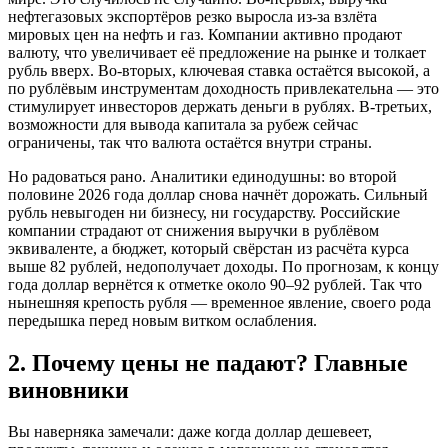
нефтегазовых экспортёров резко выросла из-за взлёта
мировых цен на нефть и газ. Компании активно продают
валюту, что увеличивает её предложение на рынке и толкает
рубль вверх. Во-вторых, ключевая ставка остаётся высокой, а
по рублёвым инструментам доходность привлекательна — это
стимулирует инвесторов держать деньги в рублях. В-третьих,
возможности для вывода капитала за рубеж сейчас
ограничены, так что валюта остаётся внутри страны.
Но радоваться рано. Аналитики единодушны: во второй
половине 2026 года доллар снова начнёт дорожать. Сильный
рубль невыгоден ни бизнесу, ни государству. Российские
компании страдают от снижения выручки в рублёвом
эквиваленте, а бюджет, который свёрстан из расчёта курса
выше 82 рублей, недополучает доходы. По прогнозам, к концу
года доллар вернётся к отметке около 90–92 рублей. Так что
нынешняя крепость рубля — временное явление, своего рода
передышка перед новым витком ослабления.
2. Почему цены не падают? Главные
виновники
Вы наверняка замечали: даже когда доллар дешевеет,