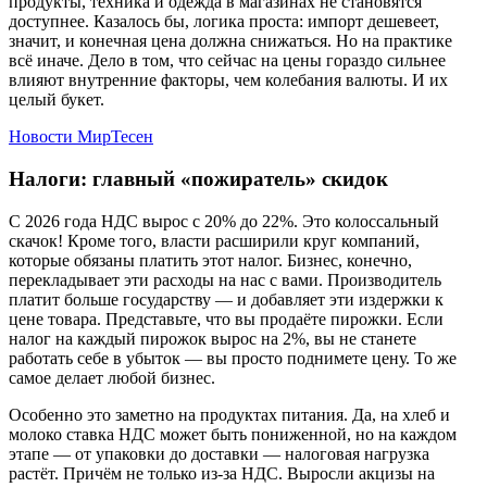
продукты, техника и одежда в магазинах не становятся
доступнее. Казалось бы, логика проста: импорт дешевеет,
значит, и конечная цена должна снижаться. Но на практике
всё иначе. Дело в том, что сейчас на цены гораздо сильнее
влияют внутренние факторы, чем колебания валюты. И их
целый букет.
Новости МирТесен
Налоги: главный «пожиратель» скидок
С 2026 года НДС вырос с 20% до 22%. Это колоссальный
скачок! Кроме того, власти расширили круг компаний,
которые обязаны платить этот налог. Бизнес, конечно,
перекладывает эти расходы на нас с вами. Производитель
платит больше государству — и добавляет эти издержки к
цене товара. Представьте, что вы продаёте пирожки. Если
налог на каждый пирожок вырос на 2%, вы не станете
работать себе в убыток — вы просто поднимете цену. То же
самое делает любой бизнес.
Особенно это заметно на продуктах питания. Да, на хлеб и
молоко ставка НДС может быть пониженной, но на каждом
этапе — от упаковки до доставки — налоговая нагрузка
растёт. Причём не только из-за НДС. Выросли акцизы на