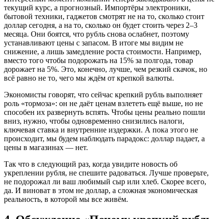
текущий курс, а прогнозный. Импортёры электроники,
бытовой техники, гаджетов смотрят не на то, сколько стоит
доллар сегодня, а на то, сколько он будет стоить через 2–3
месяца. Они боятся, что рубль снова ослабнет, поэтому
устанавливают цены с запасом. В итоге мы видим не
снижение, а лишь замедление роста стоимости. Например,
вместо того чтобы подорожать на 15% за полгода, товар
дорожает на 5%. Это, конечно, лучше, чем резкий скачок, но
всё равно не то, чего мы ждём от крепкой валюты.
Экономисты говорят, что сейчас крепкий рубль выполняет
роль «тормоза»: он не даёт ценам взлететь ещё выше, но не
способен их развернуть вспять. Чтобы цены реально пошли
вниз, нужно, чтобы одновременно снизились налоги,
ключевая ставка и внутренние издержки. А пока этого не
происходит, мы будем наблюдать парадокс: доллар падает, а
цены в магазинах — нет.
Так что в следующий раз, когда увидите новость об
укреплении рубля, не спешите радоваться. Лучше проверьте,
не подорожал ли ваш любимый сыр или хлеб. Скорее всего,
да. И виноват в этом не доллар, а сложная экономическая
реальность, в которой мы все живём.