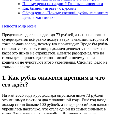
Почему цены не падают? Главные виновники
Как бизнес «играет» с курсом?
Обсуждение «Почему крепкий рубль не снижает
цены в магазинах»
Новости МирТесен
Представьте: доллар падает до 73 рублей, а цены на полках
супермаркетов всё равно ползут вверх. Знакомая история? Я
тоже ломала голову, почему так происходит. Вроде бы рубль
становится сильнее, импорт должен дешеветь, но в чеке на
кассе это никак не отражается. Давайте разберёмся, что на
самом деле происходит с экономикой и почему наши
кошельки не чувствуют этого укрепления. Спойлер: дело не
только в валюте.
1. Как рубль оказался крепким и что
его ждёт?
На май 2026 года курс доллара опустился ниже 73 рублей —
это минимум почти за два с половиной года. Ещё год назад
доллар стоил больше 100 рублей, а теперь российская валюта
укрепилась настолько, что стала одной из самых сильных в
мире. Это случилось не случайно. Во-первых, выручка