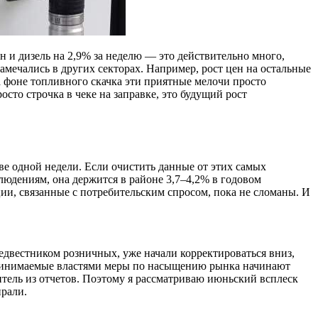
н и дизель на 2,9% за неделю — это действительно много,
мечались в других секторах. Например, рост цен на остальные
на фоне топливного скачка эти приятные мелочи просто
сто строчка в чеке на заправке, это будущий рост
ве одной недели. Если очистить данные от этих самых
юдениям, она держится в районе 3,7–4,2% в годовом
ии, связанные с потребительским спросом, пока не сломаны. И
едвестником розничных, уже начали корректироваться вниз,
а принимаемые властями меры по насыщению рынка начинают
итель из отчетов. Поэтому я рассматриваю июньский всплеск
ирали.