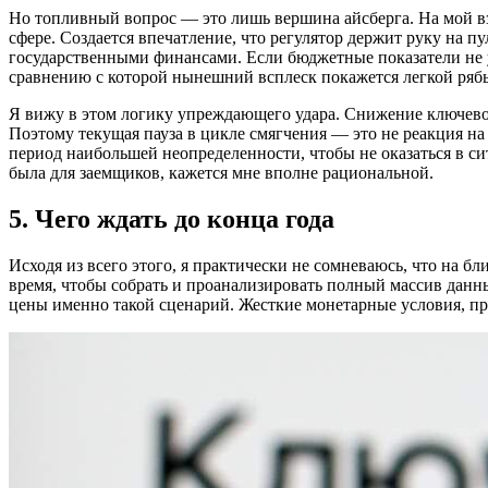
Но топливный вопрос — это лишь вершина айсберга. На мой в
сфере. Создается впечатление, что регулятор держит руку на п
государственными финансами. Если бюджетные показатели не 
сравнению с которой нынешний всплеск покажется легкой ряб
Я вижу в этом логику упреждающего удара. Снижение ключево
Поэтому текущая пауза в цикле смягчения — это не реакция на
период наибольшей неопределенности, чтобы не оказаться в сит
была для заемщиков, кажется мне вполне рациональной.
5. Чего ждать до конца года
Исходя из всего этого, я практически не сомневаюсь, что на б
время, чтобы собрать и проанализировать полный массив данн
цены именно такой сценарий. Жесткие монетарные условия, пр