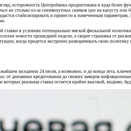
згляд, осторожность Центробанка продиктована и куда более ф
ульсе не столько из-за сиюминутных скачков цен на капусту или 
удастся стабилизировать и привести к намеченным параметрам,
ью.
й ставки в условиях потенциально мягкой фискальной политики
 плохие новости прошедшей недели, а скорее страховка от риско
уации, когда придется экстренно разворачивать свою политику н
лижайшем заседании 24 июля, а возможно, и до конца лета, ключе
ых: от динамики кредитования до свежих замеров инфляционных 
и которых реальная ставка остается крайне высокой, видимо, б