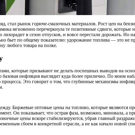
яд, стал рынок горюче-смазочных материалов. Рост цен на бензи
мика мгновенно перечеркнула те позитивные сдвиги, которые на
о лихорадит в сезон отпусков, и вовсе перестали дорожать. Но 
но бьет по общему показателю: удорожание топлива — это не про
ну любого товара на полке.
у
ртами, которые призывают не делать поспешных выводов на осно
базовая инфляция выглядит куда более прилично. По моим набл
 процесса. Это говорит о том, что глубинные механизмы инфляц
м.
ежду. Биржевые оптовые цены на топливо, которые являются пр
момент. Он показывает, что острая фаза, возможно, миновала, 
 розничные цены вскоре стабилизируются, убрав главный раздраж
еменным сбоем в конкретной отрасли, а не как начало новой сп