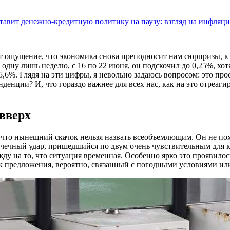
тавит денежно-кредитную политику на паузу: взгляд на инфляц
ет ощущение, что экономика снова преподносит нам сюрпризы, к 
За одну лишь неделю, с 16 по 22 июня, он подскочил до 0,25%, х
,6%. Глядя на эти цифры, я невольно задаюсь вопросом: это про
енции? И, что гораздо важнее для всех нас, как на это отреаги
 вверх
, что нынешний скачок нельзя назвать всеобъемлющим. Он не по
а точечный удар, пришедшийся по двум очень чувствительным для
ду на то, что ситуация временная. Особенно ярко это проявилос
к предложения, вероятно, связанный с погодными условиями или