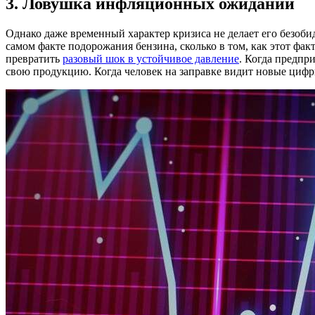
3. Ловушка инфляционных ожиданий
Однако даже временный характер кризиса не делает его безобид
самом факте подорожания бензина, сколько в том, как этот фа
превратить
разовый шок в устойчивое давление
. Когда предпр
свою продукцию. Когда человек на заправке видит новые цифры,