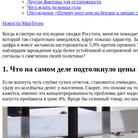
Другие факторы для осторожности
Чего ждать до конца года
Обсуждение «Почему рост цен на бензин и овощи с
Новости МирТесен
Когда я смотрю на последние сводки Росстата, меня не покида
который так старательно замедлялся, вдруг показал характер. 
цифра и вовсе заставила насторожиться: 5,9% против прежних 5
наблюдаем зарождение куда более устойчивой и неприятной тенд
сигналы о смягчении своей политики?
1. Что на самом деле подтолкнуло цены
Если копнуть чуть глубже сухих отчетов, становится очевидно
сразу из-за избытка денег у населения. Скорее, это похоже н
кажется, именно эта концентрированность проблемы дает надеж
капуста прибавила в цене 4%. Вроде бы сезонный товар, но шо