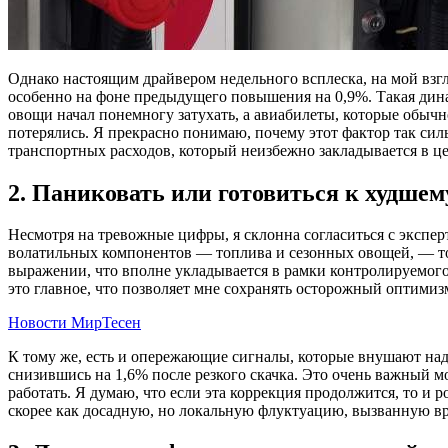
Однако настоящим драйвером недельного всплеска, на мой взгл
особенно на фоне предыдущего повышения на 0,9%. Такая дина
овощи начал понемногу затухать, а авиабилеты, которые обычн
потерялись. Я прекрасно понимаю, почему этот фактор так силь
транспортных расходов, который неизбежно закладывается в це
2. Паниковать или готовиться к худшем
Несмотря на тревожные цифры, я склонна согласиться с экспе
волатильных компонентов — топлива и сезонных овощей, — то 
выражении, что вполне укладывается в рамки контролируемого
это главное, что позволяет мне сохранять осторожный оптимиз
Новости МирТесен
К тому же, есть и опережающие сигналы, которые внушают над
снизившись на 1,6% после резкого скачка. Это очень важный 
работать. Я думаю, что если эта коррекция продолжится, то и
скорее как досадную, но локальную флуктуацию, вызванную вр