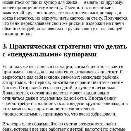
избавиться от таких купюр для банка — выдать их другому,
менее придирчивому клиенту. Именно так и возникает
замкнутый круг: вы получаете «сомнительные» доллары, а
когда пытаетесь их вернуть, натыкаетесь на стену. Получается,
что банк перекладывает свои же риски и издержки на плечи
обычных людей, оставляя им на руках валюту с плавающей
ликвидностью.
3. Практическая стратегия: что делать
с «неидеальными» купюрами
Если вы уже оказались в ситуации, когда банк отказывается
принимать ваши доллары или евро, отчаиваться не стоит. Я
выработала для себя и своих знакомых несколько рабочих
алгоритмов. Во-первых, никогда не ограничивайтесь одним
банком. Отправляйтесь в соседний, а лучше в несколько.
Лояльность к состоянию валюты может кардинально
отличаться даже в отделениях одной сети. Иногда банку
срочно требуется наличность для выдачи крупного вклада, и в
этот момент кассиры становятся удивительно
«подслеповатыми», принимая то, что вчера забраковали.
Во-вторых, не сбрасывайте со счетов возможность найти
банк, который все еще работает с ветхой валютой по системе