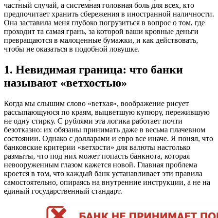
частный случай, а системная головная боль для всех, кто
предпочитает хранить сбережения в иностранной наличности.
Она заставила меня глубоко погрузиться в вопрос о том, где
проходит та самая грань, за которой ваши кровные деньги
превращаются в малоценные бумажки, и как действовать,
чтобы не оказаться в подобной ловушке.
1. Невидимая граница: что банки
называют «ветхостью»
Когда мы слышим слово «ветхая», воображение рисует
рассыпающуюся по краям, выцветшую купюру, пережившую
не одну стирку. С рублями эта логика работает почти
безотказно: их обязаны принимать даже в весьма плачевном
состоянии. Однако с долларами и евро все иначе. Я понял, что
банковские критерии «ветхости» для валюты настолько
размыты, что под них может попасть банкнота, которая
невооруженным глазом кажется новой. Главная проблема
кроется в том, что каждый банк устанавливает эти правила
самостоятельно, опираясь на внутренние инструкции, а не на
единый государственный стандарт.