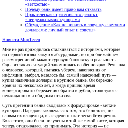
«ветхостью»
Почему банк имеет право вам отказать
Практическая стратегия: что делать с
«неидеальными» купюрами
Обсуждение «Как не попасть в ловушку с ветхими
долларами: личный опыт и советы»
Новости МирТесен
Мне не раз приходилось сталкиваться с историями, которые
на первый взгляд кажутся абсурдными, но при ближайшем
рассмотрении обнажают суровую банковскую реальность.
Одна из таких ситуаций запомнилась особенно ярко. Речь шла
о человеке, который, пытаясь уберечь накопления от
инфляции, выбрал, казалось бы, самый надежный путь —
купил наличные доллары в крупном банке. Он бережно
хранил их несколько лет, а когда пришло время
конвертировать сбережения обратно в рубли, столкнулся с
неожиданным и обидным отказом.
Суть претензии банка сводилась к формулировке «ветхие
купюры». Парадокс заключался в том, что банкноты, по
словам их владельца, выглядели практически безупречно.
Более того, они были получены в той же самой кассе, которая
теперь отказывалась их принимать. Эта история — не