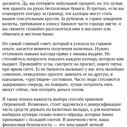
дисконта. Да, вы потеряете небольшой процент, но это лучше,
чем хранить на руках бесполезные бумаги. В-третьих, если вы
планируете поездку за границу, эти купюры могут стать
вашим спасательным кругом. За рубежом, в стране хождения
валюты, требования к износу банкнот часто гораздо мягче, и
вы сможете спокойно расплатиться ими в магазине или
обменять в местном банке.
Но самый главный совет, который я усвоила на горьком
опыте, касается момента получения наличных. Нужно
оттачивать навыки кассира прямо у окошка выдачи. Не
стесняйтесь попросить показать каждую купюру, которую вам
выдают. Проверяйте углы, смотрите на просвет, ищите пятна
при ярком свете. Если банкнота вызывает у вас хоть малейшее
сомнение, немедленно просите заменить ее на другую, в
идеальном, «хрустящем» состоянии. Часто люди стесняются
задерживать очередь, но поверьте, лучше потратить пять
минут сейчас, чем потерять деньги потом.
Я также поняла важность выбора способа хранения
сбережений. Возможно, стоит задуматься о диверсификации:
часть средств держать на валютных вкладах, а для наличных
выбирать купюры только нового образца, которые банки
принимают с большей охотой. В конечном счете, ваша
финансовая безопасность — это зона вашей личной