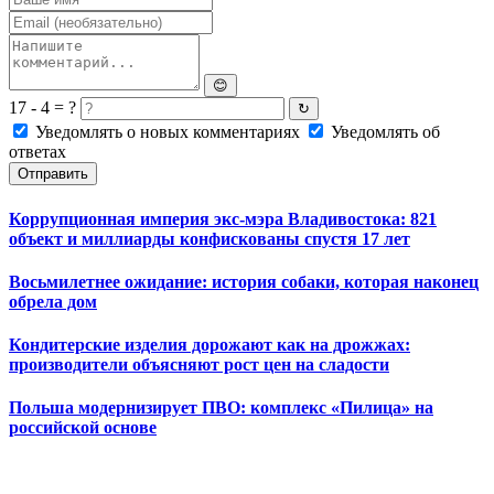
😊
17 - 4 = ?
↻
Уведомлять о новых комментариях
Уведомлять об
ответах
Отправить
Коррупционная империя экс-мэра Владивостока: 821
объект и миллиарды конфискованы спустя 17 лет
Восьмилетнее ожидание: история собаки, которая наконец
обрела дом
Кондитерские изделия дорожают как на дрожжах:
производители объясняют рост цен на сладости
Польша модернизирует ПВО: комплекс «Пилица» на
российской основе