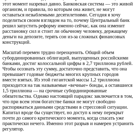
этот момент назревал давно. Банковская система — это живой
организм, и правила, по которым она живет, не могут
оставаться незыблемыми десятилетиями. Сегодня я хочу
поделиться своим взглядом на то, почему Центральный банк
решил запустить реформу именно сейчас, как она изменит
расстановку сил и стоит ли обычному человеку, держащему
деньги на депозите, терять сон из-за сложных финансовых
конструкций.
Масштаб перемен трудно переоценить. Общий объем
субординированных облигаций, выпущенных российскими
банками, достиг колоссальной цифры в 2,7 триллиона рублей.
Чтобы осознать эту сумму, достаточно представить, что она
превышает годовые бюджеты многих крупных городов
вместе взятых. Из этой гигантской массы 1,2 триллиона
приходится на так называемые «вечные» бонды, а оставшиеся
1,5 триллиона — на срочные субординированные
обязательства. Однако настоящий парадокс заключается в том,
что при всем этом богатстве банки не могут свободно
распоряжаться данными средствами в стрессовой ситуации.
Капитал вроде бы существует, но доступ к нему перекрыт
почти до самого критического момента, когда спасать уже
практически нечего. Именно этот разрыв и намерен устранить
регулятор.