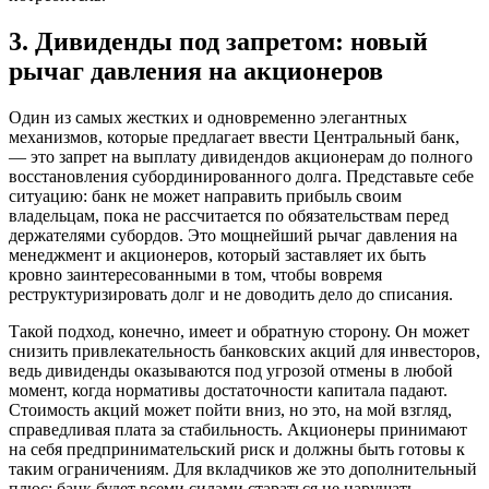
3. Дивиденды под запретом: новый
рычаг давления на акционеров
Один из самых жестких и одновременно элегантных
механизмов, которые предлагает ввести Центральный банк,
— это запрет на выплату дивидендов акционерам до полного
восстановления субординированного долга. Представьте себе
ситуацию: банк не может направить прибыль своим
владельцам, пока не рассчитается по обязательствам перед
держателями субордов. Это мощнейший рычаг давления на
менеджмент и акционеров, который заставляет их быть
кровно заинтересованными в том, чтобы вовремя
реструктуризировать долг и не доводить дело до списания.
Такой подход, конечно, имеет и обратную сторону. Он может
снизить привлекательность банковских акций для инвесторов,
ведь дивиденды оказываются под угрозой отмены в любой
момент, когда нормативы достаточности капитала падают.
Стоимость акций может пойти вниз, но это, на мой взгляд,
справедливая плата за стабильность. Акционеры принимают
на себя предпринимательский риск и должны быть готовы к
таким ограничениям. Для вкладчиков же это дополнительный
плюс: банк будет всеми силами стараться не нарушать