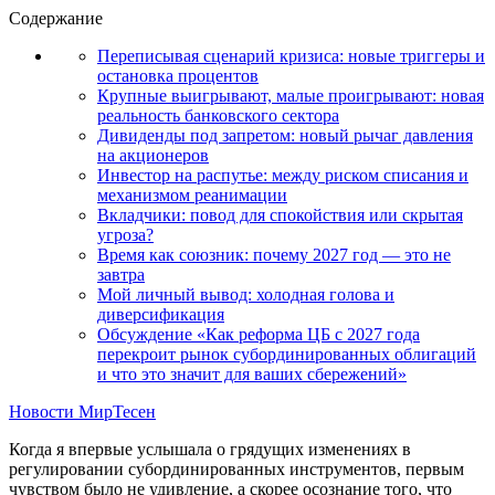
Содержание
Переписывая сценарий кризиса: новые триггеры и
остановка процентов
Крупные выигрывают, малые проигрывают: новая
реальность банковского сектора
Дивиденды под запретом: новый рычаг давления
на акционеров
Инвестор на распутье: между риском списания и
механизмом реанимации
Вкладчики: повод для спокойствия или скрытая
угроза?
Время как союзник: почему 2027 год — это не
завтра
Мой личный вывод: холодная голова и
диверсификация
Обсуждение «Как реформа ЦБ с 2027 года
перекроит рынок субординированных облигаций
и что это значит для ваших сбережений»
Новости МирТесен
Когда я впервые услышала о грядущих изменениях в
регулировании субординированных инструментов, первым
чувством было не удивление, а скорее осознание того, что