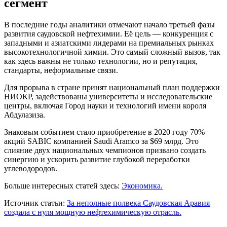
сегмент
В последние годы аналитики отмечают начало третьей фазы
развития саудовской нефтехимии. Её цель — конкуренция с
западными и азиатскими лидерами на премиальных рынках
высокотехнологичной химии. Это самый сложный вызов, так
как здесь важны не только технологии, но и репутация,
стандарты, неформальные связи.
Для прорыва в стране принят национальный план поддержки
НИОКР, задействованы университеты и исследовательские
центры, включая Город науки и технологий имени короля
Абдулазиза.
Знаковым событием стало приобретение в 2020 году 70%
акций SABIC компанией Saudi Aramco за $69 млрд. Это
слияние двух национальных чемпионов призвано создать
синергию и ускорить развитие глубокой переработки
углеводородов.
Больше интересных статей здесь:
Экономика.
Источник статьи:
За неполные полвека Саудовская Аравия
создала с нуля мощную нефтехимическую отрасль.