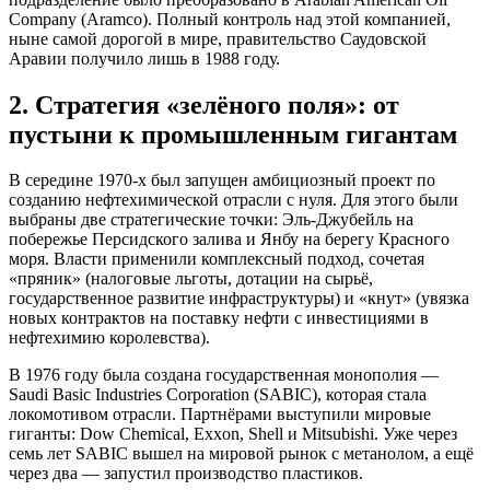
Company (Aramco). Полный контроль над этой компанией,
ныне самой дорогой в мире, правительство Саудовской
Аравии получило лишь в 1988 году.
2. Стратегия «зелёного поля»: от
пустыни к промышленным гигантам
В середине 1970-х был запущен амбициозный проект по
созданию нефтехимической отрасли с нуля. Для этого были
выбраны две стратегические точки: Эль-Джубейль на
побережье Персидского залива и Янбу на берегу Красного
моря. Власти применили комплексный подход, сочетая
«пряник» (налоговые льготы, дотации на сырьё,
государственное развитие инфраструктуры) и «кнут» (увязка
новых контрактов на поставку нефти с инвестициями в
нефтехимию королевства).
В 1976 году была создана государственная монополия —
Saudi Basic Industries Corporation (SABIC), которая стала
локомотивом отрасли. Партнёрами выступили мировые
гиганты: Dow Chemical, Exxon, Shell и Mitsubishi. Уже через
семь лет SABIC вышел на мировой рынок с метанолом, а ещё
через два — запустил производство пластиков.