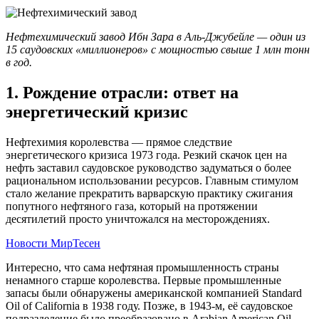
Нефтехимический завод Ибн Зара в Аль-Джубейле — один из
15 саудовских «миллионеров» с мощностью свыше 1 млн тонн
в год.
1. Рождение отрасли: ответ на
энергетический кризис
Нефтехимия королевства — прямое следствие
энергетического кризиса 1973 года. Резкий скачок цен на
нефть заставил саудовское руководство задуматься о более
рациональном использовании ресурсов. Главным стимулом
стало желание прекратить варварскую практику сжигания
попутного нефтяного газа, который на протяжении
десятилетий просто уничтожался на месторождениях.
Новости МирТесен
Интересно, что сама нефтяная промышленность страны
ненамного старше королевства. Первые промышленные
запасы были обнаружены американской компанией Standard
Oil of California в 1938 году. Позже, в 1943-м, её саудовское
подразделение было преобразовано в Arabian American Oil