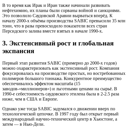
В то время как Ирак и Иран также начинали развивать
нефтехимию, их планы были сорваны войной и санкциями.
Это позволило Саудовской Аравии вырваться вперёд. К
началу 2000-х объёмы производства SABIC превысили 35 млн
тонн, что в разы превосходило показатели всех стран
Персидского залива вместе взятых в начале 1990-х.
3. Экстенсивный рост и глобальная
экспансия
Первый этап развития SABIC (примерно до 2000-х годов)
можно охарактеризовать как экстенсивный рост. Компания
фокусировалась на производстве простых, но востребованных
полимеров большого тоннажа. Конкурентное преимущество
обеспечивалось эффектом масштаба (15
заводов-«миллионеров») и льготными ценами на сырьё. В
1990-е себестоимость саудовского этилена была в 2-2.5 раза
ниже, чем в США и Европе.
Однако уже тогда SABIC задумался о движении вверх по
технологической цепочке. В 1997 году был открыт первый
международный научно-технический центр в Хьюстоне, а
затем — в Нью-Дели.