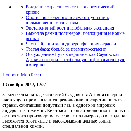
Рождение отрасли: ответ на энергетический
кризис
Стратегия «зелёного поля»: от пустыни к
промышленным гигантам
Экстенсивный рост и глобальная экспансия
Выход за рамки полимеров: поглощения и новые
рынки
Частный капитал и диверсификация отрасли
Третья фаза: борьба за премиум-сегмент
Обсуждение «Путь к вершине: как Саудовская
Аравия построила глобальную нефтехимическую
империю»
Новости МирТесен
13 ноября 2022, 12:31
За менее чем пять десятилетий Саудовская Аравия совершила
настоящую промышленную революцию, превратившись из
страны, сжигавшей попутный газ, в одного из мировых
лидеров нефтехимии. Её отрасль прошла эволюционный путь:
от простого производства массовых полимеров до выхода на
высокотехнологичные и высокомаржинальные рынки
специальной химии.