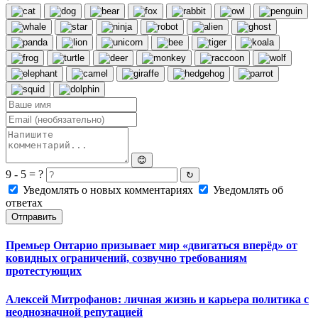
😊
9 - 5 = ?
↻
Уведомлять о новых комментариях
Уведомлять об
ответах
Отправить
Премьер Онтарио призывает мир «двигаться вперёд» от
ковидных ограничений, созвучно требованиям
протестующих
Алексей Митрофанов: личная жизнь и карьера политика с
неоднозначной репутацией