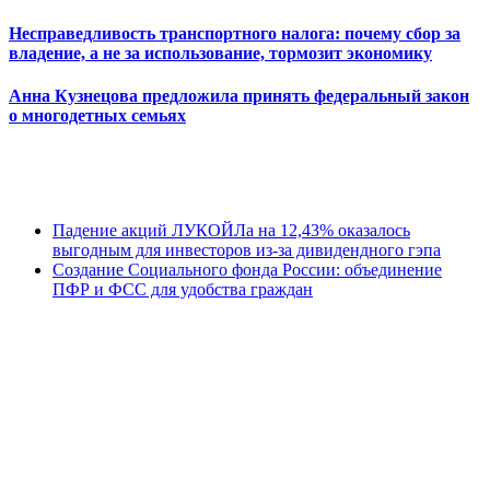
Несправедливость транспортного налога: почему сбор за
владение, а не за использование, тормозит экономику
Анна Кузнецова предложила принять федеральный закон
о многодетных семьях
Падение акций ЛУКОЙЛа на 12,43% оказалось
выгодным для инвесторов из-за дивидендного гэпа
Создание Социального фонда России: объединение
ПФР и ФСС для удобства граждан