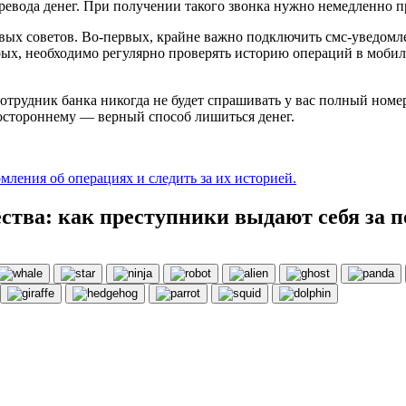
ревода денег. При получении такого звонка нужно немедленно п
вых советов. Во-первых, крайне важно подключить смс-уведомле
рых, необходимо регулярно проверять историю операций в моби
трудник банка никогда не будет спрашивать у вас полный номер
остороннему — верный способ лишиться денег.
ления об операциях и следить за их историей.
ства: как преступники выдают себя за