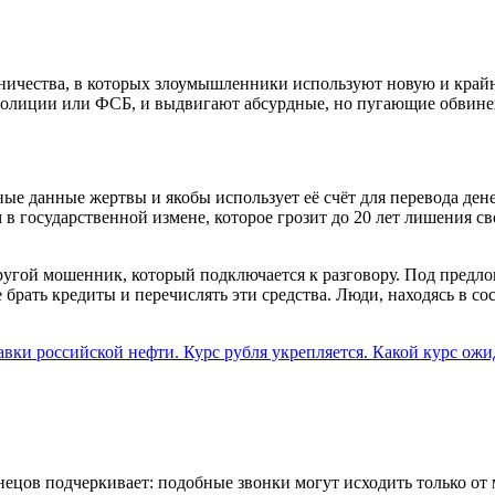
ничества, в которых злоумышленники используют новую и крайн
полиции или ФСБ, и выдвигают абсурдные, но пугающие обвине
ые данные жертвы и якобы использует её счёт для перевода де
государственной измене, которое грозит до 20 лет лишения сво
другой мошенник, который подключается к разговору. Под предл
е брать кредиты и перечислять эти средства. Люди, находясь в с
вки российской нефти. Курс рубля укрепляется. Какой курс ожи
нецов подчеркивает: подобные звонки могут исходить только о