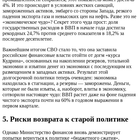
4%. И это происходит в условиях жестких санкций,
замороженных активов, эмбарго со стороны Запада, резкого
падения экспорта газа и невысоких цен на нефть. Разве это не
«экономическое чудо»? Секрет этого чуда прост: доля
государственных расходов в ВВП в начале года достигла
рекордных 24,7% против среднего показателя в 18,2% за
последнее десятилетие.
Важнейшим итогом СВО стало то, что она заставила
российские финансовые власти отойти от догм «курса
Кудрина», основанных на накоплении резервов, тотальной
экономии и изъятии денег из экономики с последующим их
размещением в западных активах. Результат этой
долгосрочной политики теперь очевиден: экономика
находилась в стагнации, а резервы — заморожены. Деньги,
которые не были изъяты, а, наоборот, влиты в экономику,
сотворили настоящее чудо: ВВП растет даже на фоне падения
чистого экспорта почти на 60% в годовом выражении в
первом квартале.
5. Риски возврата к старой политике
Однако Министерство финансов вновь демонстрирует
попытки вернуться к политике «бюджетного сжатия».