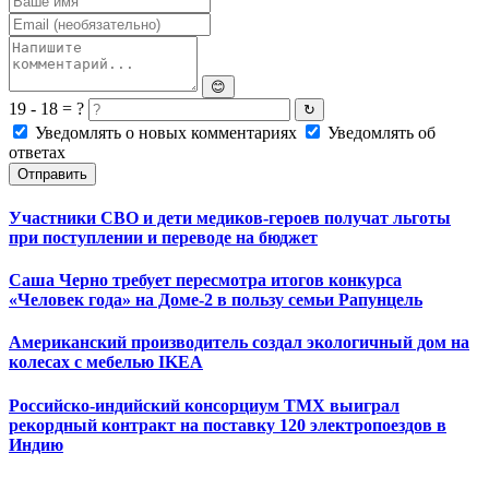
😊
19 - 18 = ?
↻
Уведомлять о новых комментариях
Уведомлять об
ответах
Отправить
Участники СВО и дети медиков-героев получат льготы
при поступлении и переводе на бюджет
Саша Черно требует пересмотра итогов конкурса
«Человек года» на Доме-2 в пользу семьи Рапунцель
Американский производитель создал экологичный дом на
колесах с мебелью IKEA
Российско-индийский консорциум ТМХ выиграл
рекордный контракт на поставку 120 электропоездов в
Индию