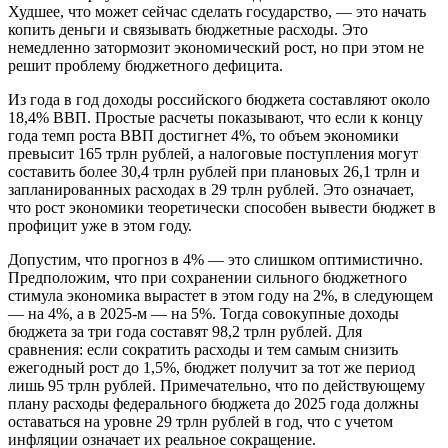
Худшее, что может сейчас сделать государство, — это начать
копить деньги и связывать бюджетные расходы. Это
немедленно затормозит экономический рост, но при этом не
решит проблему бюджетного дефицита.
Из года в год доходы российского бюджета составляют около
18,4% ВВП. Простые расчеты показывают, что если к концу
года темп роста ВВП достигнет 4%, то объем экономики
превысит 165 трлн рублей, а налоговые поступления могут
составить более 30,4 трлн рублей при плановых 26,1 трлн и
запланированных расходах в 29 трлн рублей. Это означает,
что рост экономики теоретически способен вывести бюджет в
профицит уже в этом году.
Допустим, что прогноз в 4% — это слишком оптимистично.
Предположим, что при сохранении сильного бюджетного
стимула экономика вырастет в этом году на 2%, в следующем
— на 4%, а в 2025-м — на 5%. Тогда совокупные доходы
бюджета за три года составят 98,2 трлн рублей. Для
сравнения: если сократить расходы и тем самым снизить
ежегодный рост до 1,5%, бюджет получит за тот же период
лишь 95 трлн рублей. Примечательно, что по действующему
плану расходы федерального бюджета до 2025 года должны
оставаться на уровне 29 трлн рублей в год, что с учетом
инфляции означает их реальное сокращение.