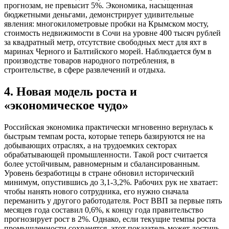
прогнозам, не превысит 5%. Экономика, насыщенная
бюджетными деньгами, демонстрирует удивительные
явления: многокилометровые пробки на Крымском мосту,
стоимость недвижимости в Сочи на уровне 400 тысяч рублей
за квадратный метр, отсутствие свободных мест для яхт в
маринах Черного и Балтийского морей. Наблюдается бум в
производстве товаров народного потребления, в
строительстве, в сфере развлечений и отдыха.
4. Новая модель роста и
«экономическое чудо»
Российская экономика практически мгновенно вернулась к
быстрым темпам роста, которые теперь базируются не на
добывающих отраслях, а на трудоемких секторах
обрабатывающей промышленности. Такой рост считается
более устойчивым, равномерным и сбалансированным.
Уровень безработицы в стране обновил исторический
минимум, опустившись до 3,1-3,2%. Рабочих рук не хватает:
чтобы нанять нового сотрудника, его нужно сначала
переманить у другого работодателя. Рост ВВП за первые пять
месяцев года составил 0,6%, к концу года правительство
прогнозирует рост в 2%. Однако, если текущие темпы роста
промышленности сохранятся, этот показатель может достичь