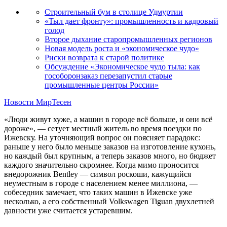
Строительный бум в столице Удмуртии
«Тыл дает фронту»: промышленность и кадровый
голод
Второе дыхание старопромышленных регионов
Новая модель роста и «экономическое чудо»
Риски возврата к старой политике
Обсуждение «Экономическое чудо тыла: как
гособоронзаказ перезапустил старые
промышленные центры России»
Новости МирТесен
«Люди живут хуже, а машин в городе всё больше, и они всё
дороже», — сетует местный житель во время поездки по
Ижевску. На уточняющий вопрос он поясняет парадокс:
раньше у него было меньше заказов на изготовление кухонь,
но каждый был крупным, а теперь заказов много, но бюджет
каждого значительно скромнее. Когда мимо проносится
внедорожник Bentley — символ роскоши, кажущийся
неуместным в городе с населением менее миллиона, —
собеседник замечает, что таких машин в Ижевске уже
несколько, а его собственный Volkswagen Tiguan двухлетней
давности уже считается устаревшим.