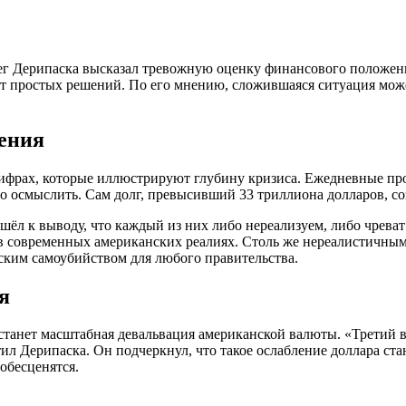
 Дерипаска высказал тревожную оценку финансового положени
еет простых решений. По его мнению, сложившаяся ситуация мож
ения
цифрах, которые иллюстрируют глубину кризиса. Ежедневные пр
но осмыслить. Сам долг, превысивший 33 триллиона долларов, со
шёл к выводу, что каждый из них либо нереализуем, либо чрева
м в современных американских реалиях. Столь же нереалистичны
ским самоубийством для любого правительства.
я
анет масштабная девальвация американской валюты. «Третий воп
тил Дерипаска. Он подчеркнул, что такое ослабление доллара ст
обесценятся.