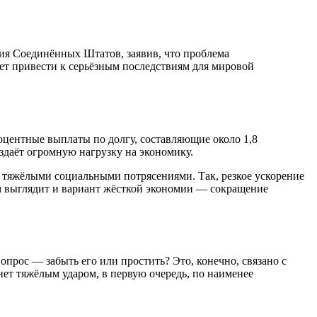
я Соединённых Штатов, заявив, что проблема
ет привести к серьёзным последствиям для мировой
оцентные выплаты по долгу, составляющие около 1,8
здаёт огромную нагрузку на экономику.
т тяжёлыми социальными потрясениями. Так, резкое ускорение
м выглядит и вариант жёсткой экономии — сокращение
рос — забыть его или простить? Это, конечно, связано с
анет тяжёлым ударом, в первую очередь, по наименее