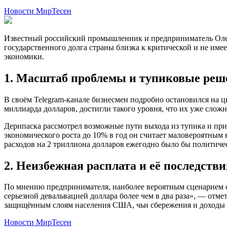
Новости МирТесен
Известный российский промышленник и предприниматель Олег
государственного долга страны близка к критической и не им
экономики.
1. Масштаб проблемы и тупиковые реш
В своём Telegram-канале бизнесмен подробно остановился на 
миллиарда долларов, достигли такого уровня, что их уже слож
Дерипаска рассмотрел возможные пути выхода из тупика и при
экономического роста до 10% в год он считает маловероятны
расходов на 2 триллиона долларов ежегодно было бы политиче
2. Неизбежная расплата и её последстви
По мнению предпринимателя, наиболее вероятным сценарием ст
серьезной девальвацией доллара более чем в два раза», — отме
защищённым слоям населения США, чьи сбережения и доходы 
Новости МирТесен