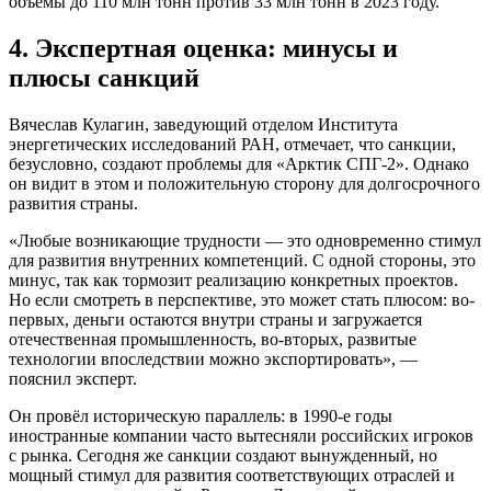
объёмы до 110 млн тонн против 33 млн тонн в 2023 году.
4. Экспертная оценка: минусы и
плюсы санкций
Вячеслав Кулагин, заведующий отделом Института
энергетических исследований РАН, отмечает, что санкции,
безусловно, создают проблемы для «Арктик СПГ-2». Однако
он видит в этом и положительную сторону для долгосрочного
развития страны.
«Любые возникающие трудности — это одновременно стимул
для развития внутренних компетенций. С одной стороны, это
минус, так как тормозит реализацию конкретных проектов.
Но если смотреть в перспективе, это может стать плюсом: во-
первых, деньги остаются внутри страны и загружается
отечественная промышленность, во-вторых, развитые
технологии впоследствии можно экспортировать», —
пояснил эксперт.
Он провёл историческую параллель: в 1990-е годы
иностранные компании часто вытесняли российских игроков
с рынка. Сегодня же санкции создают вынужденный, но
мощный стимул для развития соответствующих отраслей и