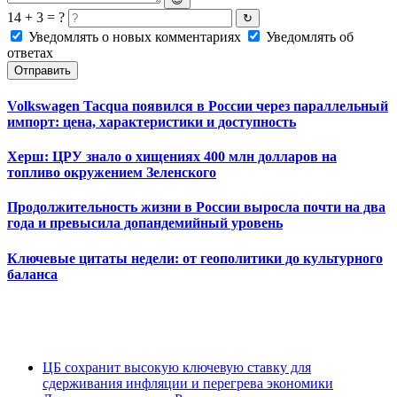
14 + 3 = ?
↻
Уведомлять о новых комментариях
Уведомлять об
ответах
Отправить
Volkswagen Tacqua появился в России через параллельный
импорт: цена, характеристики и доступность
Херш: ЦРУ знало о хищениях 400 млн долларов на
топливо окружением Зеленского
Продолжительность жизни в России выросла почти на два
года и превысила допандемийный уровень
Ключевые цитаты недели: от геополитики до культурного
баланса
ЦБ сохранит высокую ключевую ставку для
сдерживания инфляции и перегрева экономики