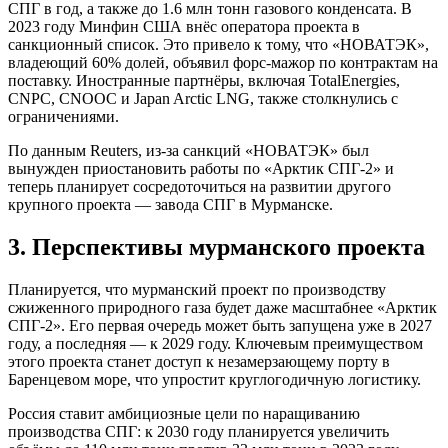
СПГ в год, а также до 1.6 млн тонн газового конденсата. В
2023 году Минфин США внёс оператора проекта в
санкционный список. Это привело к тому, что «НОВАТЭК»,
владеющий 60% долей, объявил форс-мажор по контрактам на
поставку. Иностранные партнёры, включая TotalEnergies,
CNPC, CNOOC и Japan Arctic LNG, также столкнулись с
ограничениями.
По данным Reuters, из-за санкций «НОВАТЭК» был
вынужден приостановить работы по «Арктик СПГ-2» и
теперь планирует сосредоточиться на развитии другого
крупного проекта — завода СПГ в Мурманске.
3. Перспективы мурманского проекта
Планируется, что мурманский проект по производству
сжиженного природного газа будет даже масштабнее «Арктик
СПГ-2». Его первая очередь может быть запущена уже в 2027
году, а последняя — к 2029 году. Ключевым преимуществом
этого проекта станет доступ к незамерзающему порту в
Баренцевом море, что упростит круглогодичную логистику.
Россия ставит амбициозные цели по наращиванию
производства СПГ: к 2030 году планируется увеличить