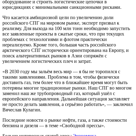
оборудование и строить логистические цепочки в
юрисдикциях с минимальными санкционными рисками.
Что касается амбициозной цели по увеличению доли
российского СПГ на мировом рынке, эксперт призвал к
реализму. Для выхода на 100 млн тонн необходимо запустить
все заявленные проекты в сжатые сроки, что при текущих
проблемах с технологиями и флотом практически
нереализуемо. Кроме того, большая часть российского
арктического СПГ исторически ориентирована на Европу, и
поиск альтернативных рынков в Азии сопряжён с
увеличением логистических плеч и затрат.
«В 2030 году мы зальём весь мир — я бы не торопился с
такими заявлениями. Проблема в том, чтобы физически
доставить газ, тем более что в ближайшее время могут быть
потеряны многие традиционные рынки. Наш СПГ во многом
заменил наш же трубопроводный газ, который ушёл с
европейского направления. Дальнейшая ситуация заставляет
не просто делать заявления, а серьёзно работать», — заключил
Вячеслав Кулагин.
Последние новости о рынке нефти, газа, а также стоимости
бензина и дизеля — в теме «Свободной прессы».
Больше интересных статей здесь:
Экономика.