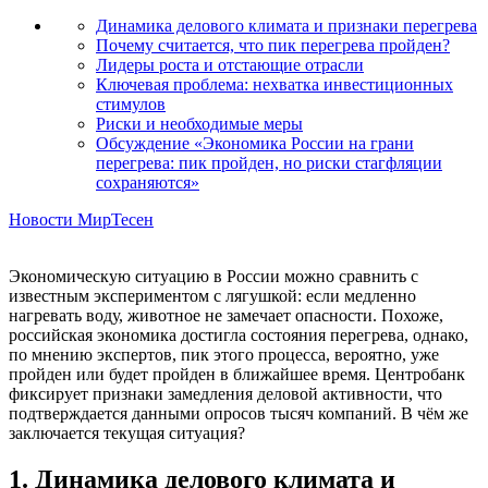
Динамика делового климата и признаки перегрева
Почему считается, что пик перегрева пройден?
Лидеры роста и отстающие отрасли
Ключевая проблема: нехватка инвестиционных
стимулов
Риски и необходимые меры
Обсуждение «Экономика России на грани
перегрева: пик пройден, но риски стагфляции
сохраняются»
Новости МирТесен
Экономическую ситуацию в России можно сравнить с
известным экспериментом с лягушкой: если медленно
нагревать воду, животное не замечает опасности. Похоже,
российская экономика достигла состояния перегрева, однако,
по мнению экспертов, пик этого процесса, вероятно, уже
пройден или будет пройден в ближайшее время. Центробанк
фиксирует признаки замедления деловой активности, что
подтверждается данными опросов тысяч компаний. В чём же
заключается текущая ситуация?
1. Динамика делового климата и