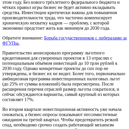
этом году. Без нового трёхлетнего федерального бюджета и
чётких правил игры бизнес не будет активно вкладывать
средства. Инвестиции критически важны для повышения
производительности труда, что частично компенсирует
хроническую нехватку кадров — проблему, с которой
экономике предстоит жить как минимум до 2030 года.
Обратите внимание:
Борьба госудаственников с либералами за
ФГУПы.
Правительство анонсировало программу льготного
кредитования для суверенных проектов в 13 отраслях с
потенциальным объёмом инвестиций до 10 трлн рублей к
2030 году. Однако конкретные проекты до сих пор не
утверждены, и бизнес их не видит. Более того, первоначально
амбициозная программа инвестиционных налоговых льгот
(до 25% от суммы вложений) была пересмотрена. После
расширения перечня отраслей размер льготы сократился, и
сейчас обсуждаются варианты, самый крупный из которых
составляет 17%.
Во втором квартале инвестиционная активность уже начала
снижаться, а бизнес-опросы показывают пессимистичные
ожидания на третий квартал. Чтобы предотвратить резкий
спад, необходимо срочно создать работающий механизм