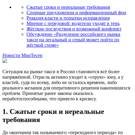
Сжатые сроки и нереальные требования
Спорные предложения и информационный фон
Реакция власти и попытки исправления
Мнение с передовой: водители уходят в тень
Жёсткие последствия и возможный конфликт
Обсуждение «Разделение российского рынка
такси на легальный и серый может пойти по
жёсткой схеме»
Новости МирТесен
Ситуация на рынке такси в России становится всё более
напряжённой. Отрасль активно уходит в «серую» зону, а у
властей, судя по всему, либо не осталось времени, либо
реального желания для оперативного решения накопившихся
проблем. Принятые ранее законы оказались
неработоспособными, что привело к кризису.
1. Сжатые сроки и нереальные
требования
До окончания так называемого «переходного периода» по