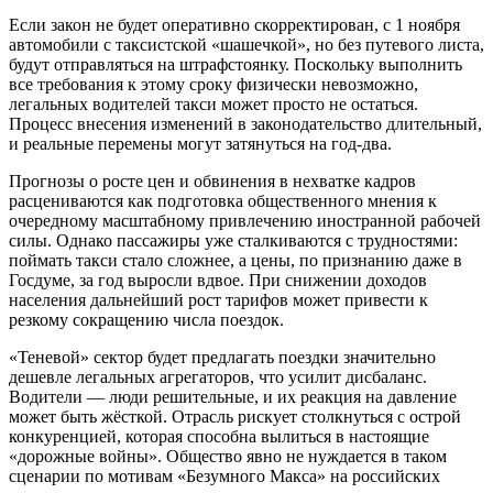
Если закон не будет оперативно скорректирован, с 1 ноября
автомобили с таксистской «шашечкой», но без путевого листа,
будут отправляться на штрафстоянку. Поскольку выполнить
все требования к этому сроку физически невозможно,
легальных водителей такси может просто не остаться.
Процесс внесения изменений в законодательство длительный,
и реальные перемены могут затянуться на год-два.
Прогнозы о росте цен и обвинения в нехватке кадров
расцениваются как подготовка общественного мнения к
очередному масштабному привлечению иностранной рабочей
силы. Однако пассажиры уже сталкиваются с трудностями:
поймать такси стало сложнее, а цены, по признанию даже в
Госдуме, за год выросли вдвое. При снижении доходов
населения дальнейший рост тарифов может привести к
резкому сокращению числа поездок.
«Теневой» сектор будет предлагать поездки значительно
дешевле легальных агрегаторов, что усилит дисбаланс.
Водители — люди решительные, и их реакция на давление
может быть жёсткой. Отрасль рискует столкнуться с острой
конкуренцией, которая способна вылиться в настоящие
«дорожные войны». Общество явно не нуждается в таком
сценарии по мотивам «Безумного Макса» на российских