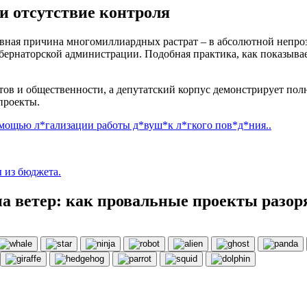
и отсутствие контроля
новная причина многомиллиардных растрат – в абсолютной непро
бернаторской администрации. Подобная практика, как показывае
тов и общественности, а депутатский корпус демонстрирует пол
проекты.
мощью л*гализации работы д*вуш*к л*гкого пов*д*ния..
 из бюджета.
а ветер: как провальные проекты разо