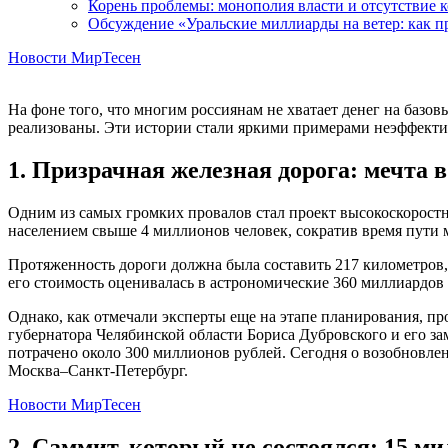
Корень проблемы: монополия власти и отсутствие 
Обсуждение «Уральские миллиарды на ветер: как 
Новости МирТесен
На фоне того, что многим россиянам не хватает денег на баз
реализованы. Эти истории стали яркими примерами неэффектив
1. Призрачная железная дорога: мечта 
Одним из самых громких провалов стал проект высокоскорост
населением свыше 4 миллионов человек, сократив время пути м
Протяженность дороги должна была составить 217 километров, 
его стоимость оценивалась в астрономические 360 миллиардов 
Однако, как отмечали эксперты еще на этапе планирования, пр
губернатора Челябинской области Бориса Дубровского и его за
потрачено около 300 миллионов рублей. Сегодня о возобновлен
Москва–Санкт-Петербург.
Новости МирТесен
2. Саммит, который не состоялся: 15 ми