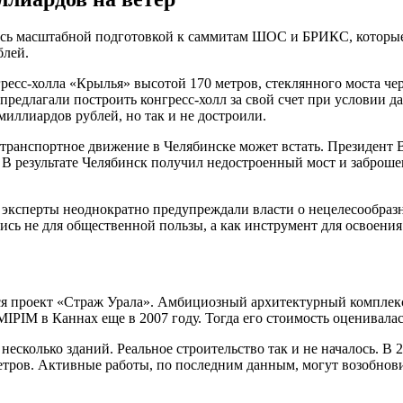
сь масштабной подготовкой к саммитам ШОС и БРИКС, которые в
блей.
ресс-холла «Крылья» высотой 170 метров, стеклянного моста чер
предлагали построить конгресс-холл за свой счет при условии д
миллиардов рублей, но так и не достроили.
транспортное движение в Челябинске может встать. Президент В
 В результате Челябинск получил недостроенный мост и заброш
эксперты неоднократно предупреждали власти о нецелесообразн
ись не для общественной пользы, а как инструмент для освоен
ся проект «Страж Урала». Амбициозный архитектурный комплекс
PIM в Каннах еще в 2007 году. Тогда его стоимость оценивалась
несколько зданий. Реальное строительство так и не началось. В 
тров. Активные работы, по последним данным, могут возобновит