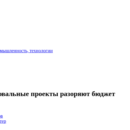
ровальные проекты разоряют бюджет
ов
тер