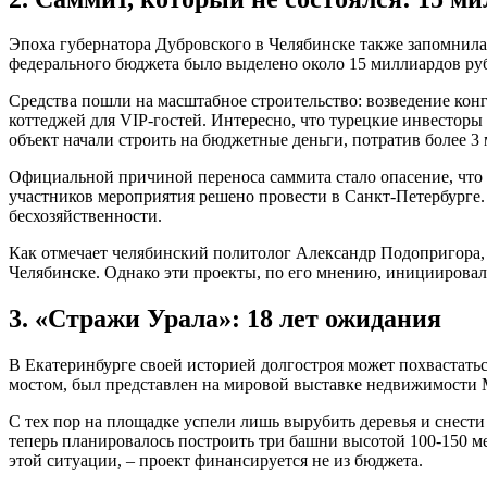
Эпоха губернатора Дубровского в Челябинске также запомнила
федерального бюджета было выделено около 15 миллиардов ру
Средства пошли на масштабное строительство: возведение конг
коттеджей для VIP-гостей. Интересно, что турецкие инвесторы 
объект начали строить на бюджетные деньги, потратив более 3 
Официальной причиной переноса саммита стало опасение, что 
участников мероприятия решено провести в Санкт-Петербурге.
бесхозяйственности.
Как отмечает челябинский политолог Александр Подопригора, 
Челябинске. Однако эти проекты, по его мнению, инициировал
3. «Стражи Урала»: 18 лет ожидания
В Екатеринбурге своей историей долгостроя может похвастать
мостом, был представлен на мировой выставке недвижимости MI
С тех пор на площадке успели лишь вырубить деревья и снести 
теперь планировалось построить три башни высотой 100-150 ме
этой ситуации, – проект финансируется не из бюджета.