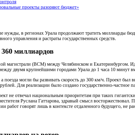
контроля
провальные проекты разоряют бюджет»
овые нужды, в регионах Урала продолжают тратить миллиарды бюд
ного управления и растраты государственных средств.
в 360 миллиардов
ной магистрали (ВСМ) между Челябинском и Екатеринбургом. Ид
ежду двумя крупнейшими городами Урала до 1 часа 10 минут вмес
а поезда могли бы развивать скорость до 300 км/ч. Проект был 
рублей. Для реализации было создано государственно-частное па
оект не отвечал национальным приоритетам при таких гигантски
местителя Руслана Гаттарова, здравый смысл восторжествовал. П
ии работ говорят лишь в контексте отдаленного будущего, не ра
ллиардов на ветер