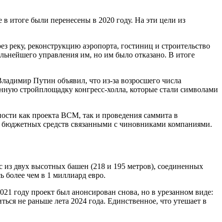
 итоге были перенесены в 2020 году. На эти цели из
ез реку, реконструкцию аэропорта, гостиниц и строительство
альнейшего управления им, но им было отказано. В итоге
ладимир Путин объявил, что из-за возросшего числа
енную стройплощадку конгресс-холла, которые стали символами
ости как проекта ВСМ, так и проведения саммита в
ия бюджетных средств связанными с чиновниками компаниями.
 из двух высотных башен (218 и 195 метров), соединенных
 более чем в 1 миллиард евро.
2021 году проект был анонсирован снова, но в урезанном виде:
ься не раньше лета 2024 года. Единственное, что утешает в