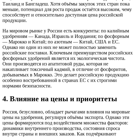
Таиланд и Бангладеш. Хотя объёмы закупок этих стран пока
меньше, потенциал для роста продаж остаётся высоким, чему
способствует и относительно доступная цена российской
продукции.
На мировом рынке у России есть конкуренты: по калийным
удобрениям — Канада, Израиль и Иордания; по фосфорным
— Марокко и Китай; по азотным — Китай, США и ЕС.
Однако ни один из них не может полностью заменить
российские поставки. Ключевым преимуществом российских
фосфорных удобрений является их экологическая чистота.
Они производятся из апатитовой руды, которая не
накапливает токсичный кадмий, в отличие от фосфоритов,
добываемых в Марокко. Это делает российскую продукцию
особенно востребованной в странах ЕС с их строгими
нормами безопасности.
4. Влияние на цены и приоритеты
Россия, безусловно, обладает рычагами влияния на мировые
цены на удобрения, регулируя объёмы экспорта. Однако эти
цены формируются под воздействием множества факторов:
динамики внутреннего производства, состояния спроса
внутри страны и внешних заказов. Как подчёркивают