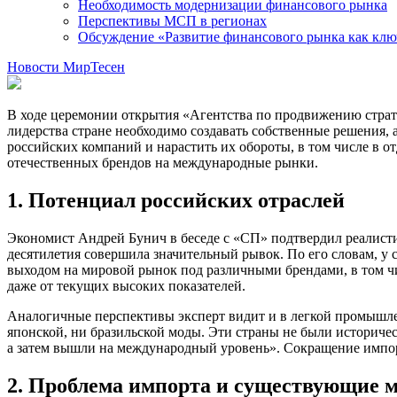
Необходимость модернизации финансового рынка
Перспективы МСП в регионах
Обсуждение «Развитие финансового рынка как ключ 
Новости МирТесен
В ходе церемонии открытия «Агентства по продвижению страт
лидерства стране необходимо создавать собственные решения, 
российских компаний и нарастить их обороты, в том числе в о
отечественных брендов на международные рынки.
1. Потенциал российских отраслей
Экономист Андрей Бунич в беседе с «СП» подтвердил реалисти
десятилетия совершила значительный рывок. По его словам, у
выходом на мировой рынок под различными брендами, в том ч
даже от текущих высоких показателей.
Аналогичные перспективы эксперт видит и в легкой промышлен
японской, ни бразильской моды. Эти страны не были историче
а затем вышли на международный уровень». Сокращение импор
2. Проблема импорта и существующие 