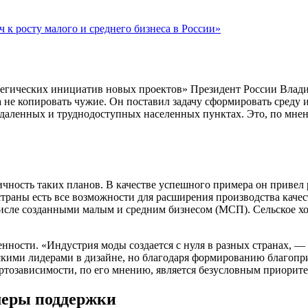
к росту малого и среднего бизнеса в России»
егических инициатив новых проектов» Президент России Влади
а не копировать чужие. Он поставил задачу сформировать среду 
тдаленных и труднодоступных населенных пунктах. Это, по мнен
чность таких планов. В качестве успешного примера он привел
 страны есть все возможности для расширения производства кач
исле созданными малым и средним бизнесом (МСП). Сельское хоз
ности. «Индустрия моды создается с нуля в разных странах, — 
скими лидерами в дизайне, но благодаря формированию благопр
тозависимости, по его мнению, является безусловным приорите
меры поддержки