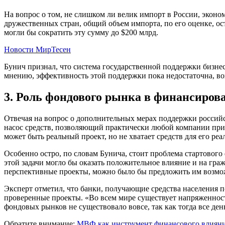
На вопрос о том, не слишком ли велик импорт в России, эконом
дружественных стран, общий объем импорта, по его оценке, ос
могли бы сократить эту сумму до $200 млрд.
Новости МирТесен
Бунич признал, что система государственной поддержки бизнес
мнению, эффективность этой поддержки пока недостаточна, во
3. Роль фондового рынка в финансиров
Отвечая на вопрос о дополнительных мерах поддержки россий
насос средств, позволяющий практически любой компании при
может быть реальный проект, но не хватает средств для его реа
Особенно остро, по словам Бунича, стоит проблема стартового
этой задачи могло бы оказать положительное влияние и на гра
перспективные проекты, можно было бы предложить им возмож
Эксперт отметил, что банки, получающие средства населения п
проверенные проекты. «Во всем мире существует напряженнос
фондовых рынков не существовало вовсе, так как тогда все ден
Обратите внимание:
МВФ как инструмент финансового влиян