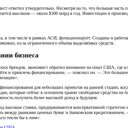
ист ответил утвердительно. Несмотря на то, что большая часть п
тается высоким — около $300 млрд в год. Инвестиции в произво
а, в том числе в рамках АСИ, функционирует. Созданы и работаю
зможно, из-за ограниченного объема выделяемых средств.
ании бизнеса
ских брендов, экономист обратил внимание на опыт США, где 
йти и привлечь финансирование, — пояснил он. — Это большое 
лизации».
 финансирования для небольших проектов на ранней стадии, ког
ждан, которые сейчас в основном хранят свободные средства на 
ность получить более высокий доход в будущем.
од высокие ставки, придерживаются консервативной стратегии и
ть между рынками ценных бумаг и банковским кредитованием, 
ьги текли бы к ним».
ия США.