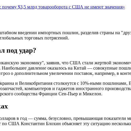
 почему $3,5 млрд товарооборота с США не имеют значения»
табном введении импортных пошлин, разделив страны на "друзе
 глобальных торговых потрясений.
л под удар?
канскую экономику", заявив, что США стали жертвой экономиче
. Наибольшее давление оказалось на Китай — совокупные пошли
гроз о дополнительном увеличении поставок, например, в конте
 Украина и Великобритания столкнутся с 10%-ными пошлинами,
озапчастей, компьютеров и гаджетов иностранного производств
орского сообщества Франции Сен-Пьер и Микелон.
ках
олларов в год — сумма, безусловно, превышающая показатели м
ерт по США Константин Блохин объясняет эту ситуацию несколь