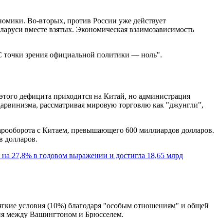
омики. Во-вторых, против России уже действует
аруси вместе взятых. Экономическая взаимозависимость
 С точки зрения официальной политики — ноль".
этого дефицита приходится на Китай, но администрация
 дарвинизма, рассматривая мировую торговлю как "джунгли",
варооборота с Китаем, превышающего 600 миллиардов долларов.
 долларов.
 на 27,8% в годовом выражении и достигла 18,65 млрд
ягкие условия (10%) благодаря "особым отношениям" и общей
сия между Вашингтоном и Брюсселем.