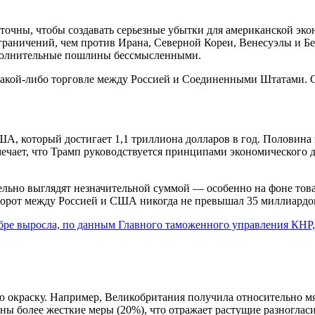
очны, чтобы создавать серьезные убытки для американской экон
ничений, чем против Ирана, Северной Кореи, Венесуэлы и Бел
дополнительные пошлины бессмысленными.
о какой-либо торговле между Россией и Соединенными Штатами.
, который достигает 1,1 триллиона долларов в год. Половина 
тмечает, что Трамп руководствуется принципами экономического
тельно выглядят незначительной суммой — особенно на фоне то
орот между Россией и США никогда не превышал 35 миллиардов
бре выросла, по данным Главного таможенного управления КНР,
ю окраску. Например, Великобритания получила относительно м
ены более жесткие меры (20%), что отражает растущие разногла