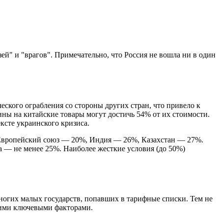
й" и "врагов". Примечательно, что Россия не вошла ни в один
ского ограбления со стороны других стран, что привело к
ны на китайские товары могут достичь 54% от их стоимости.
ксте украинского кризиса.
 Европейский союз — 20%, Индия — 26%, Казахстан — 27%.
а — не менее 25%. Наиболее жесткие условия (до 50%)
ногих малых государств, попавших в тарифные списки. Тем не
кими ключевыми факторами.