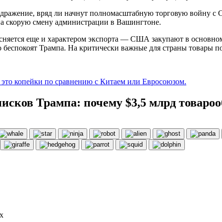
здражение, вряд ли начнут полномасштабную торговую войну с С
 на скорую смену администрации в Вашингтоне.
ъясняется еще и характером экспорта — США закупают в основном
го беспокоят Трампа. На критически важные для страны товары 
это копейки по сравнению с Китаем или Евросоюзом.
писков Трампа: почему $3,5 млрд товаро
х