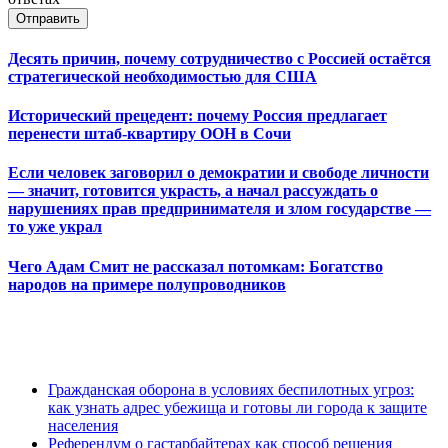
Отправить
Десять причин, почему сотрудничество с Россией остаётся
стратегической необходимостью для США
Исторический прецедент: почему Россия предлагает
перенести штаб-квартиру ООН в Сочи
Если человек заговорил о демократии и свободе личности
— значит, готовится украсть, а начал рассуждать о
нарушениях прав предпринимателя и злом государстве —
то уже украл
Чего Адам Смит не рассказал потомкам: Богатство
народов на примере полупроводников
Гражданская оборона в условиях беспилотных угроз:
как узнать адрес убежища и готовы ли города к защите
населения
Референдум о гастарбайтерах как способ решения