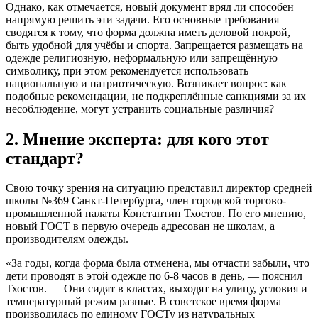
Однако, как отмечается, новый документ вряд ли способен
напрямую решить эти задачи. Его основные требования
сводятся к тому, что форма должна иметь деловой покрой,
быть удобной для учёбы и спорта. Запрещается размещать на
одежде религиозную, неформальную или запрещённую
символику, при этом рекомендуется использовать
национальную и патриотическую. Возникает вопрос: как
подобные рекомендации, не подкреплённые санкциями за их
несоблюдение, могут устранить социальные различия?
2. Мнение эксперта: для кого этот
стандарт?
Свою точку зрения на ситуацию представил директор средней
школы №369 Санкт-Петербурга, член городской торгово-
промышленной палаты Константин Тхостов. По его мнению,
новый ГОСТ в первую очередь адресован не школам, а
производителям одежды.
«За годы, когда форма была отменена, мы отчасти забыли, что
дети проводят в этой одежде по 6-8 часов в день, — пояснил
Тхостов. — Они сидят в классах, выходят на улицу, условия и
температурный режим разные. В советское время форма
производилась по единому ГОСТу из натуральных