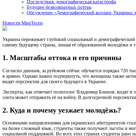
Последствия: демографическая катастрофа
Будущее безвозвратных потерь
Обсуждение «Демографический коллапс Украины: мо
Новости МирТесен
Украина переживает глубокий социальный и демографический к
самому будущему страны, лишая её образованной молодёжи и т
1. Масштабы оттока и его причины
Согласно данным, за рубежом сейчас обучается порядка 720 т
в армию. Однако важно подчеркнуть, что женщины также активн
видят перспектив для своего будущего в Украине.
Эксперты, как отмечает политолог Владимир Блинов, видят в э
элита может отправить её на войну. В долгосрочной перспекти
2. Куда и почему уезжает молодёжь?
Основными направлениями для украинских абитуриентов стали
на более сложный язык, студенты также получают льготы и мо
социальной поддержкой. Во всех этих странах студенты рано н