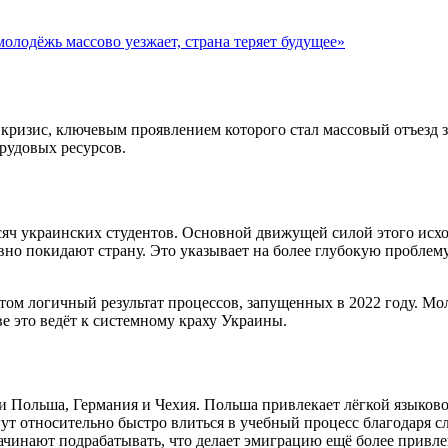
лодёжь массово уезжает, страна теряет будущее»
ризис, ключевым проявлением которого стал массовый отъезд з
рудовых ресурсов.
ысяч украинских студентов. Основной движущей силой этого исх
о покидают страну. Это указывает на более глубокую проблему:
том логичный результат процессов, запущенных в 2022 году. Мол
ве это ведёт к системному краху Украины.
 Польша, Германия и Чехия. Польша привлекает лёгкой языково
гут относительно быстро влиться в учебный процесс благодаря 
ачинают подрабатывать, что делает эмиграцию ещё более привле