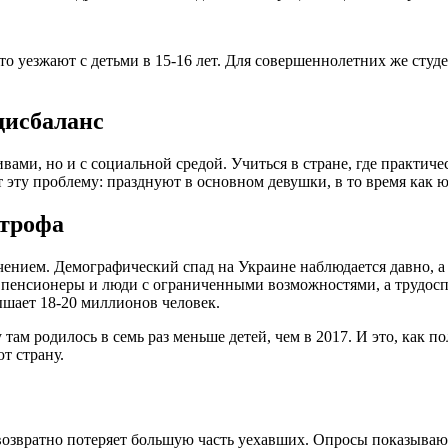
сто уезжают с детьми в 15-16 лет. Для совершеннолетних же сту
дисбаланс
ивами, но и с социальной средой. Учиться в стране, где практи
эту проблему: празднуют в основном девушки, в то время как ю
строфа
чением. Демографический спад на Украине наблюдается давно, а 
ь пенсионеры и люди с ограниченными возможностями, а трудосп
шает 18-20 миллионов человек.
ам родилось в семь раз меньше детей, чем в 2017. И это, как п
т страну.
звозвратно потеряет большую часть уехавших. Опросы показывают