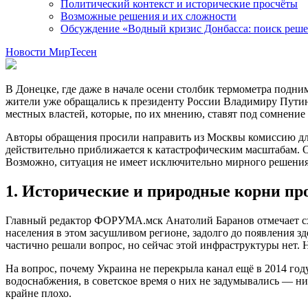
Политический контекст и исторические просчёты
Возможные решения и их сложности
Обсуждение «Водный кризис Донбасса: поиск реш
Новости МирТесен
В Донецке, где даже в начале осени столбик термометра подним
жители уже обращались к президенту России Владимиру Путину
местных властей, которые, по их мнению, ставят под сомнение
Авторы обращения просили направить из Москвы комиссию для
действительно приближается к катастрофическим масштабам. О
Возможно, ситуация не имеет исключительно мирного решения,
1. Исторические и природные корни п
Главный редактор ФОРУМА.мск Анатолий Баранов отмечает схо
населения в этом засушливом регионе, задолго до появления 
частично решали вопрос, но сейчас этой инфраструктуры нет.
На вопрос, почему Украина не перекрыла канал ещё в 2014 году
водоснабжения, в советское время о них не задумывались — ни
крайне плохо.