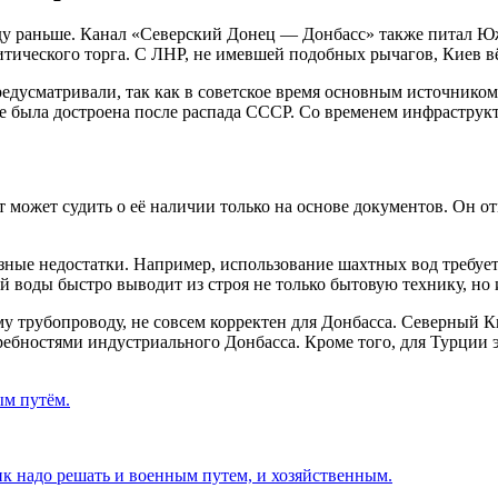
аду раньше. Канал «Северский Донец — Донбасс» также питал 
тического торга. С ЛНР, не имевшей подобных рычагов, Киев вё
едусматривали, так как в советское время основным источнико
 не была достроена после распада СССР. Со временем инфраструк
 может судить о её наличии только на основе документов. Он от
ёзные недостатки. Например, использование шахтных вод требуе
 воды быстро выводит из строя не только бытовую технику, но
 трубопроводу, не совсем корректен для Донбасса. Северный К
ебностями индустриального Донбасса. Кроме того, для Турции э
ым путём.
 надо решать и военным путем, и хозяйственным.