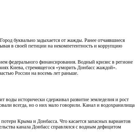
 Город буквально задыхается от жажды. Ранее отчаявшиеся
ывая в своей петиции на некомпетентность и коррупцию
ием федерального финансирования. Водный кризис в регионе
виях Киева, стремящегося «уморить Донбасс жаждой».
астью России на восемь лет раньше.
 воды исторически сдерживал развитие земледелия и рост
вали всегда, но о них мало говорили. Канал и водохранилища
й потери Крыма и Донбасса. Что касается запасных вариантов
тельства канала Донбасс справлялся с водным дефицитом