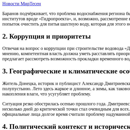
Новости МирТесен
Баранов подчёркивает, что проблема водоснабжения региона б
институтов вроде «Гидропроекта», и, возможно, рассмотрение 
попыток очистить для питья шахтную воду, которая для этого 
2. Коррупция и приоритеты
Отвечая на вопрос о коррупции при строительстве водовода «До
мнению, компетентная власть должна уметь расставлять приори
предлагает рассмотреть возможность прокладки временного во
3. Географические и климатические ос
Житель Донецка, историк и публицист Александр Дмитриевски
полупустыню. Лето здесь жаркое и длинное, а зимы, как таково
накопления влаги, что усугубляет проблему.
Ситуация резко обострилась осенью прошлого года. Дмитриевск
несколько дней до критической точки стал очевидным для всех
официальные лица долгое время считали проблему надуманной
4. Политический контекст и историчес