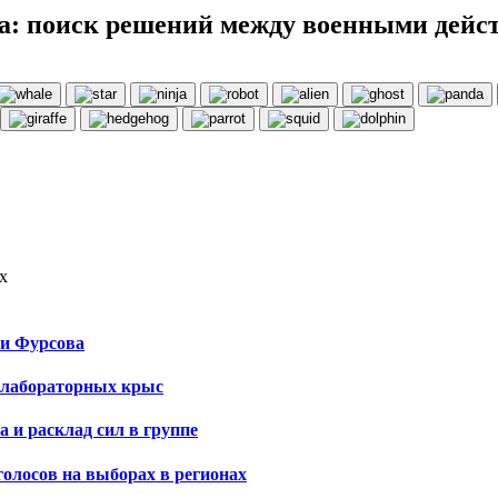
са: поиск решений между военными дей
х
 и Фурсова
и лабораторных крыс
 и расклад сил в группе
олосов на выборах в регионах