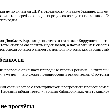
ыла не по силам ни ДНР в отдельности, ни даже Украине. Для е
вариантов переброски водных ресурсов из других источников. Эт
непригодна.
н-Донбасс», Баранов разделяет эти понятия: «Коррупция — это к
теты: сначала обеспечить людей водой, а потом заниматься борь
допровода большого диаметра, аналогично тому, как Турция ст
обенности
й подробно описывает природные условия региона. Значительна
й, уже нет — это скорее поздняя осень и ранняя весна. Отсутст
ий сравнивает её с геометрической прогрессией: процесс обмел
. Первыми забили тревогу туристы-байдарочники, чьи традицион
.
кие просчёты