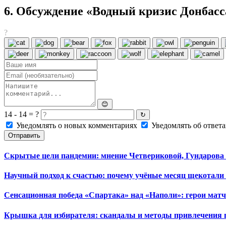
6. Обсуждение «Водный кризис Донбас
?
😊
14 - 14 = ?
↻
Уведомлять о новых комментариях
Уведомлять об ответа
Отправить
Скрытые цели пандемии: мнение Четвериковой, Гундарова
Научный подход к счастью: почему учёные месяц щекотал
Сенсационная победа «Спартака» над «Наполи»: герои матча
Крышка для избирателя: скандалы и методы привлечения г