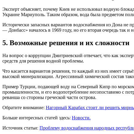
Эксперт объясняет, почему Киев не использовал водную блок
Украине Мариуполь. Таким образом, вода была предметом поли
Исторически запасных вариантов водоснабжения из Дона не пр
— Донбасс» началось в 1969 году, но его вторая очередь так и
5. Возможные решения и их сложности
На вопрос о коррупции Дмитриевский отвечает, что как эксперт
средств для решения водной проблемы.
Что касается вариантов решения, то каждый из них имеет серь
высокой минерализации. Агрессивный химический состав такой
Пример Турции, подающей воду на Северный Кипр по морскому
промышленности, и его водопотребление несопоставимо с потр
реванша со стороны греческой части острова.
Обратите внимание:
Нагорный Карабах стоит ли решить мирн
Больше интересных статей здесь:
Новости.
Источник статьи:
Проблему водоснабжения народных республик