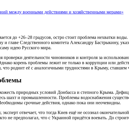
ений между военными действиями и хозяйственными мерами»
ается до +26–28 градусов, остро стоит проблема нехватки воды.
 и главе Следственного комитета Александру Бастрыкину, указ
 саму идею Русского мира.
 проверки деятельности чиновников и контроля за использован
днако корень проблемы лежит не только в коррупции или дейст
 что роднит её с аналогичными трудностями в Крыму, ставшем ч
роблемы
жесть природных условий Донбасса и степного Крыма. Дефицит
здесь шахт и промышленности. Проблемы водоснабжения существо
 Необходимы срочные действия, однако пока они неочевидны.
, эксперт отвечает, что тогда Киев ещё не осознал окончательно
кто не предполагал, что с Украиной придётся воевать. До строи