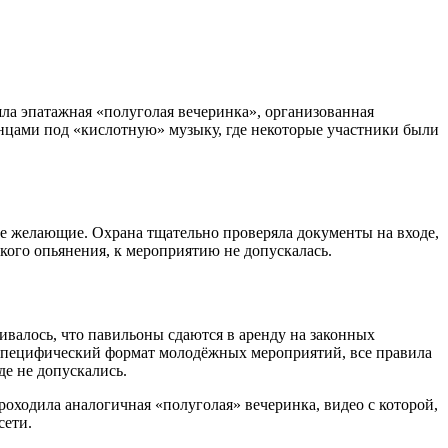
шла эпатажная «полуголая вечеринка», организованная
анцами под «кислотную» музыку, где некоторые участники были
все желающие. Охрана тщательно проверяла документы на входе,
кого опьянения, к мероприятию не допускалась.
валось, что павильоны сдаются в аренду на законных
а специфический формат молодёжных мероприятий, все правила
де не допускались.
роходила аналогичная «полуголая» вечеринка, видео с которой,
сети.