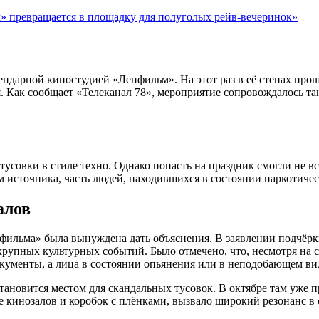
» превращается в площадку для полуголых рейв-вечеринок»
гендарной киностудией «Ленфильм». На этот раз в её стенах про
я. Как сообщает «Телеканал 78», мероприятие сопровождалось т
тусовки в стиле техно. Однако попасть на праздник смогли не 
м источника, часть людей, находившихся в состоянии наркотичес
алов
ильма» была вынуждена дать объяснения. В заявлении подчёрки
 крупных культурных событий. Было отмечено, что, несмотря н
окументы, а лица в состоянии опьянения или в неподобающем ви
тановится местом для скандальных тусовок. В октябре там уже п
кинозалов и коробок с плёнками, вызвало широкий резонанс в 