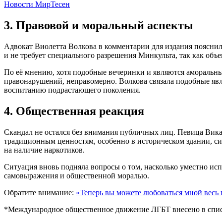
Новости МирТесен
3. Правовой и моральный аспекты
Адвокат Виолетта Волкова в комментарии для издания пояснил
и не требует специального разрешения Минкульта, так как об
По её мнению, хотя подобные вечеринки и являются амораль
правонарушений, неправомерно. Волкова связала подобные явле
воспитанию подрастающего поколения.
4. Общественная реакция
Скандал не остался без внимания публичных лиц. Певица Вика 
традиционным ценностям, особенно в историческом здании, с
на наличие наркотиков.
Ситуация вновь подняла вопросы о том, насколько уместно ис
самовыражения и общественной моралью.
Обратите внимание:
«Теперь вы можете любоваться мной весь 
*Международное общественное движение ЛГБТ внесено в списо