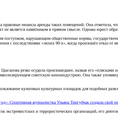
а правовые нюансы аренды таких помещений. Она отметила, что 
ъект не является памятником в прямом смысле. Однако юрист об
ным поступком, нарушающим общественные нормы, государствен
ния с последствиями «лихих 90-х», когда произошёл отказ от м
Цыганова резко осудила произошедшее, назвав его «плясками на
имволизирующем советскую киноиндустрию. Она также упомянула
пользование культовых культурных площадок для подобных разв
год»: Спортивная журналистка Ульяна Тригубчак создала свой п
к экстремистских и террористических организаций, его деятел