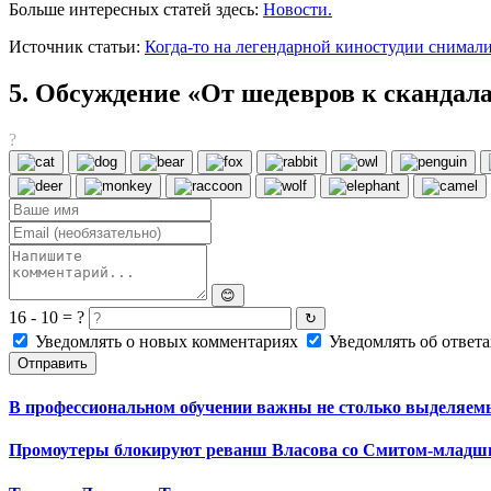
Больше интересных статей здесь:
Новости.
Источник статьи:
Когда-то на легендарной киностудии снимали
5. Обсуждение «От шедевров к скандал
?
😊
16 - 10 = ?
↻
Уведомлять о новых комментариях
Уведомлять об ответа
Отправить
В профессиональном обучении важны не столько выделяемы
Промоутеры блокируют реванш Власова со Смитом-младши