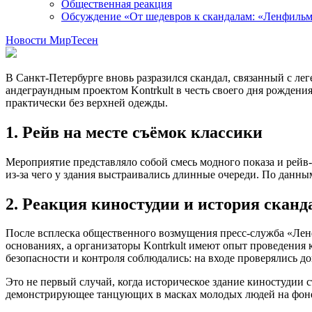
Общественная реакция
Обсуждение «От шедевров к скандалам: «Ленфильм
Новости МирТесен
В Санкт-Петербурге вновь разразился скандал, связанный с ле
андеграундным проектом Kontrkult в честь своего дня рождени
практически без верхней одежды.
1. Рейв на месте съёмок классики
Мероприятие представляло собой смесь модного показа и рейв-
из-за чего у здания выстраивались длинные очереди. По данны
2. Реакция киностудии и история сканд
После всплеска общественного возмущения пресс-служба «Ленф
основаниях, а организаторы Kontrkult имеют опыт проведения
безопасности и контроля соблюдались: на входе проверялись д
Это не первый случай, когда историческое здание киностудии с
демонстрирующее танцующих в масках молодых людей на фоне 