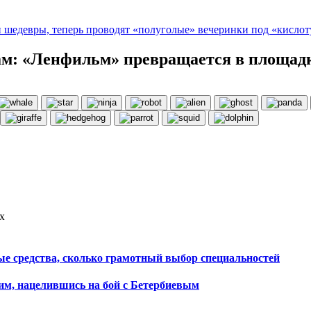
 шедевры, теперь проводят «полуголые» вечеринки под «кислот
ам: «Ленфильм» превращается в площад
х
е средства, сколько грамотный выбор специальностей
м, нацелившись на бой с Бетербиевым