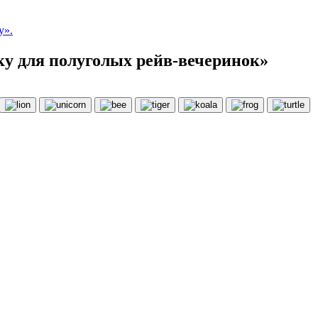
у».
ку для полуголых рейв-вечеринок»