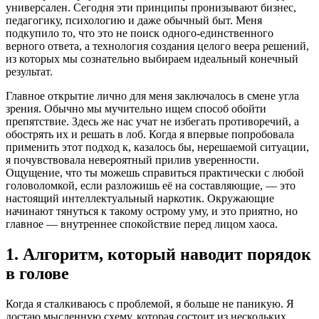
универсален. Сегодня эти принципы пронизывают бизнес,
педагогику, психологию и даже обычный быт. Меня
подкупило то, что это не поиск одного-единственного
верного ответа, а технология создания целого веера решений,
из которых мы сознательно выбираем идеальный конечный
результат.
Главное открытие лично для меня заключалось в смене угла
зрения. Обычно мы мучительно ищем способ обойти
препятствие. Здесь же нас учат не избегать противоречий, а
обострять их и решать в лоб. Когда я впервые попробовала
применить этот подход к, казалось бы, нерешаемой ситуации,
я почувствовала невероятный прилив уверенности.
Ощущение, что ты можешь справиться практически с любой
головоломкой, если разложишь её на составляющие, — это
настоящий интеллектуальный наркотик. Окружающие
начинают тянуться к такому острому уму, и это приятно, но
главное — внутреннее спокойствие перед лицом хаоса.
1. Алгоритм, который наводит порядок
в голове
Когда я сталкиваюсь с проблемой, я больше не паникую. Я
достаю мысленную схему, которая состоит из нескольких