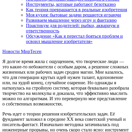
Инструменты, которые работают безотказно
Как теория превращается в реальные изобретения
Моя кухня: бытовые задачи решаются играючи
Развиваем мышление через игру и фантазию
Практикум для родителей: рыбки, аквариум и
ответственность
Обсуждение «Как я перестал бояться проблем и
освоил мышление изобретателя»
Новости МирТесен
Я долгое время жила с ощущением, что творческие люди —
это какие-то небожители с особым даром, а решение сложных
жизненных или рабочих задач сродни магии. Мне казалось,
что для генерации крутых идей нужен талант, вдохновение
или, на худой конец, случайное озарение. Но однажды я
наткнулась на стройную систему, которая буквально разобрала
творчество на молекулы и доказала, что эффективно мыслить
можно по алгоритмам. И это перевернуло мое представление
о собственных возможностях.
Речь идет о теории решения изобретательских задач. Её
фундамент заложил в середине XX века советский ученый и
писатель-фантаст. Изначально методика затачивалась под
инженерные прорывы, но очень скоро стало ясно: инструмент