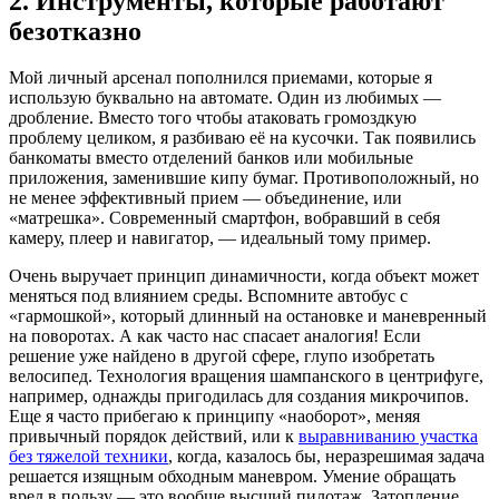
2. Инструменты, которые работают
безотказно
Мой личный арсенал пополнился приемами, которые я
использую буквально на автомате. Один из любимых —
дробление. Вместо того чтобы атаковать громоздкую
проблему целиком, я разбиваю её на кусочки. Так появились
банкоматы вместо отделений банков или мобильные
приложения, заменившие кипу бумаг. Противоположный, но
не менее эффективный прием — объединение, или
«матрешка». Современный смартфон, вобравший в себя
камеру, плеер и навигатор, — идеальный тому пример.
Очень выручает принцип динамичности, когда объект может
меняться под влиянием среды. Вспомните автобус с
«гармошкой», который длинный на остановке и маневренный
на поворотах. А как часто нас спасает аналогия! Если
решение уже найдено в другой сфере, глупо изобретать
велосипед. Технология вращения шампанского в центрифуге,
например, однажды пригодилась для создания микрочипов.
Еще я часто прибегаю к принципу «наоборот», меняя
привычный порядок действий, или к
выравниванию участка
без тяжелой техники
, когда, казалось бы, неразрешимая задача
решается изящным обходным маневром. Умение обращать
вред в пользу — это вообще высший пилотаж. Затопление