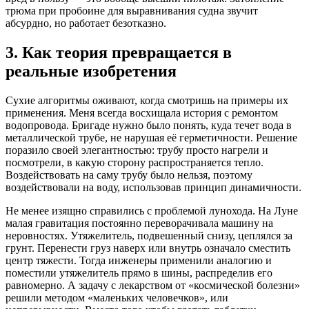
трюма при пробоине для выравнивания судна звучит
абсурдно, но работает безотказно.
3. Как теория превращается в
реальные изобретения
Сухие алгоритмы оживают, когда смотришь на примеры их
применения. Меня всегда восхищала история с ремонтом
водопровода. Бригаде нужно было понять, куда течет вода в
металлической трубе, не нарушая её герметичности. Решение
поразило своей элегантностью: трубу просто нагрели и
посмотрели, в какую сторону распространяется тепло.
Воздействовать на саму трубу было нельзя, поэтому
воздействовали на воду, использовав принцип динамичности.
Не менее изящно справились с проблемой лунохода. На Луне
малая гравитация постоянно переворачивала машину на
неровностях. Утяжелитель, подвешенный снизу, цеплялся за
грунт. Перенести груз наверх или внутрь означало сместить
центр тяжести. Тогда инженеры применили аналогию и
поместили утяжелитель прямо в шины, распределив его
равномерно. А задачу с лекарством от «космической болезни»
решили методом «маленьких человечков», или