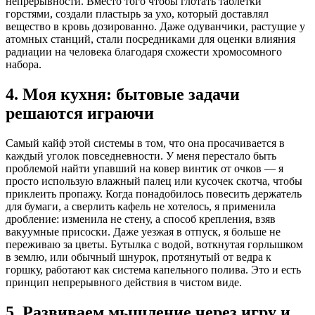
непрерывности. Вместо того чтобы глотать таблетки
горстями, создали пластырь за ухо, который доставлял
вещество в кровь дозированно. Даже одуванчики, растущие у
атомных станций, стали посредниками для оценки влияния
радиации на человека благодаря схожести хромосомного
набора.
4. Моя кухня: бытовые задачи
решаются играючи
Самый кайф этой системы в том, что она просачивается в
каждый уголок повседневности. У меня перестало быть
проблемой найти упавший на ковер винтик от очков — я
просто использую влажный палец или кусочек скотча, чтобы
приклеить пропажу. Когда понадобилось повесить держатель
для бумаги, а сверлить кафель не хотелось, я применила
дробление: изменила не стену, а способ крепления, взяв
вакуумные присоски. Даже уезжая в отпуск, я больше не
переживаю за цветы. Бутылка с водой, воткнутая горлышком
в землю, или обычный шнурок, протянутый от ведра к
горшку, работают как система капельного полива. Это и есть
принцип непрерывного действия в чистом виде.
5. Развиваем мышление через игру и