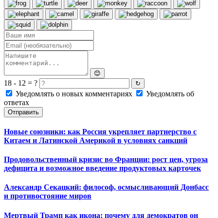
😊
18 - 12 = ?
↻
Уведомлять о новых комментариях
Уведомлять об
ответах
Отправить
Новые союзники: как Россия укрепляет партнерство с
Китаем и Латинской Америкой в условиях санкций
Продовольственный кризис во Франции: рост цен, угроза
дефицита и возможное введение продуктовых карточек
Александр Секацкий: философ, осмысливающий Донбасс
и противостояние миров
Мертвый Трамп как икона: почему для демократов он