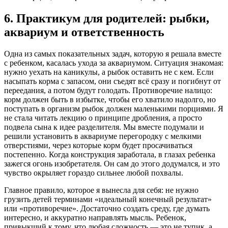
6. Практикум для родителей: рыбки,
аквариум и ответственность
Одна из самых показательных задач, которую я решала вместе
с ребенком, касалась ухода за аквариумом. Ситуация знакомая:
нужно уехать на каникулы, а рыбок оставить не с кем. Если
насыпать корма с запасом, они съедят всё сразу и погибнут от
переедания, а потом будут голодать. Противоречие налицо:
корм должен быть в избытке, чтобы его хватило надолго, но
поступать в организм рыбок должен маленькими порциями. Я
не стала читать лекцию о принципе дробления, а просто
подвела сына к идее разделителя. Мы вместе подумали и
решили установить в аквариуме перегородку с мелкими
отверстиями, через которые корм будет просачиваться
постепенно. Когда конструкция заработала, в глазах ребенка
зажегся огонь изобретателя. Он сам до этого додумался, и это
чувство окрыляет гораздо сильнее любой похвалы.
Главное правило, которое я вынесла для себя: не нужно
грузить детей терминами «идеальный конечный результат»
или «противоречие». Достаточно создать среду, где думать
интересно, и аккуратно направлять мысль. Ребенок,
привыкший к тому, что любая сложность — это не тупик, а