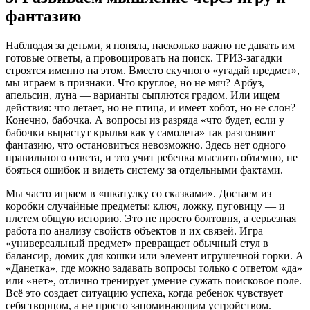
фантазию
Наблюдая за детьми, я поняла, насколько важно не давать им
готовые ответы, а провоцировать на поиск. ТРИЗ-загадки
строятся именно на этом. Вместо скучного «угадай предмет»,
мы играем в признаки. Что круглое, но не мяч? Арбуз,
апельсин, луна — варианты сыплются градом. Или ищем
действия: что летает, но не птица, и имеет хобот, но не слон?
Конечно, бабочка. А вопросы из разряда «что будет, если у
бабочки вырастут крылья как у самолета» так разгоняют
фантазию, что остановиться невозможно. Здесь нет одного
правильного ответа, и это учит ребенка мыслить объемно, не
бояться ошибок и видеть систему за отдельными фактами.
Мы часто играем в «шкатулку со сказками». Достаем из
коробки случайные предметы: ключ, ложку, пуговицу — и
плетем общую историю. Это не просто болтовня, а серьезная
работа по анализу свойств объектов и их связей. Игра
«универсальный предмет» превращает обычный стул в
балансир, домик для кошки или элемент игрушечной горки. А
«Данетка», где можно задавать вопросы только с ответом «да»
или «нет», отлично тренирует умение сужать поисковое поле.
Всё это создает ситуацию успеха, когда ребенок чувствует
себя творцом, а не просто запоминающим устройством.