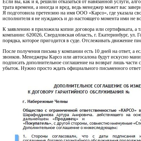
Если вы, как и я, решили отказаться от навязанной услуги, а
трата времени, а иногда и вред, ведь менеджер может вас зав
Я подготовила претензию на имя ООО «Карсо», где указала сво
исполнителя я не нуждаюсь и до настоящего момента ими не во
К заявлению я приложила копии договора или сертификата, а 
компании: 620026, Свердловская область, г. Екатеринбург, ул. 
порядка, которое пригодится в суде. Отслеживать движение пи
После получения письма у компании есть 10 дней на ответ, а ес
звонков. Менеджеры Карсо или автосалона будут искусно ман
подписать дополнительное соглашение на возврат лишь части с
убыток. Нужно просто ждать официального письменного ответ