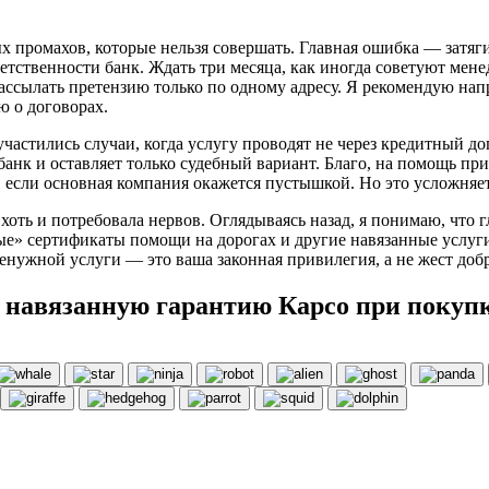
х промахов, которые нельзя совершать. Главная ошибка — затяги
етственности банк. Ждать три месяца, как иногда советуют мен
ассылать претензию только по одному адресу. Я рекомендую нап
ю о договорах.
участились случаи, когда услугу проводят не через кредитный д
банк и оставляет только судебный вариант. Благо, на помощь п
, если основная компания окажется пустышкой. Но это усложняет
хоть и потребовала нервов. Оглядываясь назад, я понимаю, что 
ные» сертификаты помощи на дорогах и другие навязанные услуги
т ненужной услуги — это ваша законная привилегия, а не жест до
а навязанную гарантию Карсо при покупк