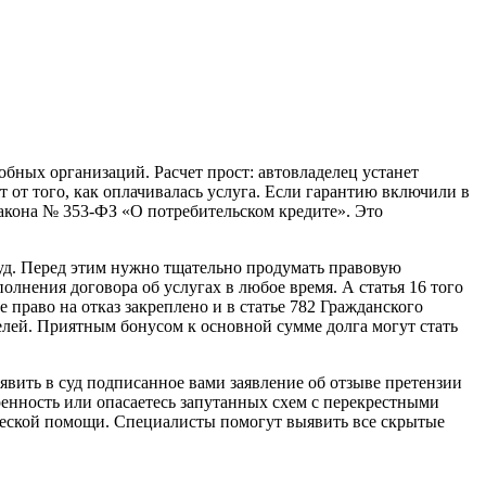
бных организаций. Расчет прост: автовладелец устанет
т от того, как оплачивалась услуга. Если гарантию включили в
 закона № 353-ФЗ «О потребительском кредите». Это
суд. Перед этим нужно тщательно продумать правовую
полнения договора об услугах в любое время. А статья 16 того
право на отказ закреплено и в статье 782 Гражданского
елей. Приятным бонусом к основной сумме долга могут стать
явить в суд подписанное вами заявление об отзыве претензии
ренность или опасаетесь запутанных схем с перекрестными
ической помощи. Специалисты помогут выявить все скрытые