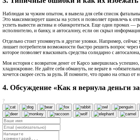
3. Типичные ошибки и как их избежать
Наблюдая за чужим опытом, я вывела для себя список фатальны
Это максимизирует шансы на успех и позволяет привлечь к отв
успеть вывести активы и обанкротиться. Еще один промах — р
исполнителю, и банку, и автосалону, если он скрыл информаци
Отдельно стоит упомянуть и другие уловки. Например, сейчас 
лишает потребителя возможности быстро решить вопрос через 
которое позволяет взыскивать средства солидарно с автосалона
Моя история с возвратом денег от Карсо завершилась успешно, 
хладнокровие. Не дайте себя обмануть, не верьте в «обязатель
хочется скорее сесть за руль. И помните, что право на отказ о
4. Обсуждение «Как я вернула деньги з
?