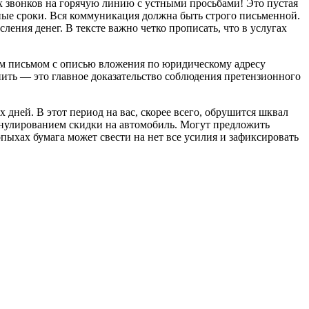
их звонков на горячую линию с устными просьбами! Это пустая
жные сроки. Вся коммуникация должна быть строго письменной.
ения денег. В тексте важно четко прописать, что в услугах
ным письмом с описью вложения по юридическому адресу
ранить — это главное доказательство соблюдения претензионного
х дней. В этот период на вас, скорее всего, обрушится шквал
ннулированием скидки на автомобиль. Могут предложить
пыхах бумага может свести на нет все усилия и зафиксировать