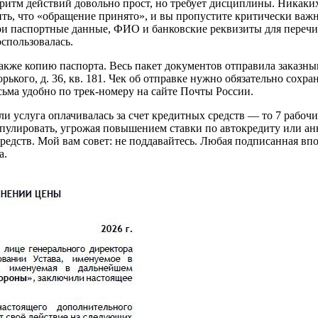
лгоритм действий довольно прост, но требует дисциплины. Никак
ерить, что «обращение принято», и вы пропустите критически ва
и паспортные данные, ФИО и банковские реквизиты для перечисл
спользовалась.
также копию паспорта. Весь пакет документов отправила заказ
Горького, д. 36, кв. 181. Чек об отправке нужно обязательно сох
сьма удобно по трек-номеру на сайте Почты России.
ли услуга оплачивалась за счет кредитных средств — то 7 рабочи
ипулировать, угрожая повышением ставки по автокредиту или а
редств. Мой вам совет: не поддавайтесь. Любая подписанная впо
а.