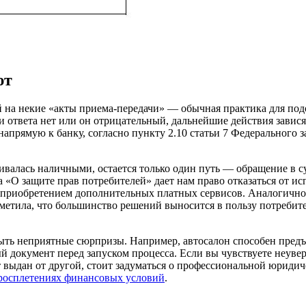
ют
 на некие «акты приема-передачи» — обычная практика для подо
и ответа нет или он отрицательный, дальнейшие действия завися
 напрямую к банку, согласно пункту 2.10 статьи 7 Федерального
ивалась наличными, остается только один путь — обращение в 
а «О защите прав потребителей» дает нам право отказаться от ис
 приобретением дополнительных платных сервисов. Аналогичное 
тметила, что большинство решений выносится в пользу потребит
лыть неприятные сюрпризы. Например, автосалон способен предъ
й документ перед запуском процесса. Если вы чувствуете неуве
ат выдан от другой, стоит задуматься о профессиональной юрид
тросплетениях финансовых условий
.