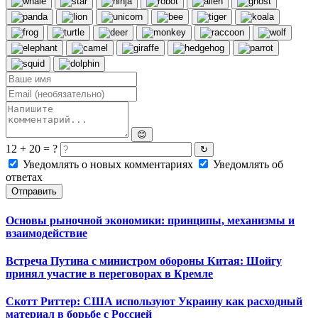
😊
12 + 20 = ?
↻
Уведомлять о новых комментариях
Уведомлять об
ответах
Отправить
Основы рыночной экономики: принципы, механизмы и
взаимодействие
Встреча Путина с министром обороны Китая: Шойгу
принял участие в переговорах в Кремле
Скотт Риттер: США используют Украину как расходный
материал в борьбе с Россией