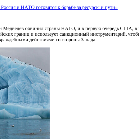
Россия и НАТО готовятся к борьбе за ресурсы и пути»
ий Медведев обвинил страны НАТО, и в первую очередь США, в 
сийских границ и использует санкционный инструментарий, чтоб
 враждебными действиями со стороны Запада.