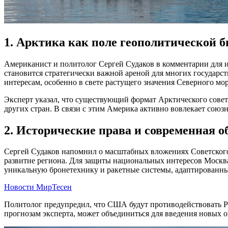
1. Арктика как поле геополитической 
Американист и политолог Сергей Судаков в комментарии для из
становится стратегически важной ареной для многих государс
интересам, особенно в свете растущего значения Северного м
Эксперт указал, что существующий формат Арктического сове
других стран. В связи с этим Америка активно вовлекает союз
2. Исторические права и современная о
Сергей Судаков напомнил о масштабных вложениях Советского
развитие региона. Для защиты национальных интересов Москва 
уникальную бронетехнику и ракетные системы, адаптированны
Новости МирТесен
Политолог предупредил, что США будут противодействовать Рос
прогнозам эксперта, может объединиться для введения новых 