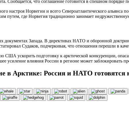
ота. Сообщается, что соглашение готовится в спешном порядке
ного настроя Норвегии и всего Североатлантического альянса п
ским путем, где Норвегия традиционно занимает недружественн
е
х документах Запада. В директивах НАТО и оборонной доктрин
татировал Судаков, подчеркивая, что отношения перешли в кач
ю США ускорить подготовку к арктической конкуренции, опасая
ейшее усиление влияния России в регионе может заблокировать п
е в Арктике: Россия и НАТО готовятся к