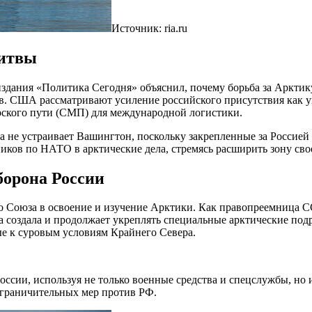
Источник: ria.ru
битвы
дания «Политика Сегодня» объяснил, почему борьба за Арктику 
тв. США рассматривают усиление российского присутствия как у
орского пути (СМП) для международной логистики.
та не устраивает Вашингтон, поскольку закрепленные за Росси
ников по НАТО в арктические дела, стремясь расширить зону св
борона России
 Союза в освоение и изучение Арктики. Как правопреемница СС
создала и продолжает укреплять специальные арктические подра
е к суровым условиям Крайнего Севера.
сии, используя не только военные средства и спецслужбы, но и
ограничительных мер против РФ.