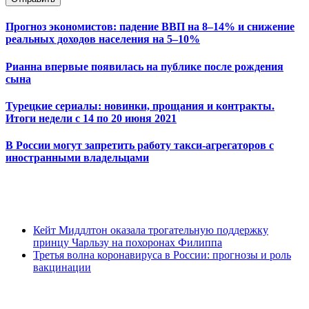
Прогноз экономистов: падение ВВП на 8–14% и снижение
реальных доходов населения на 5–10%
Рианна впервые появилась на публике после рождения
сына
Турецкие сериалы: новинки, прощания и контракты.
Итоги недели с 14 по 20 июня 2021
В России могут запретить работу такси-агрегаторов с
иностранными владельцами
Кейт Миддлтон оказала трогательную поддержку
принцу Чарльзу на похоронах Филиппа
Третья волна коронавируса в России: прогнозы и роль
вакцинации