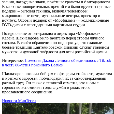
звания, нагрудные знаки, почётные грамоты и благодарности.
В качестве поощрительных премий им были вручены ценные
подарки – бытовая техника, включая телевизоры,
микроволновые печи, музыкальные центры, проектор и
ноутбук. Особый подарок от «Мосфильма» – коллекционные
DVD-диски с легендарными картинами студии.
Поздравление от генерального директора «Мосфильма»
Карена Шахназарова было зачитано перед строем личного
состава. В своём обращении он подчеркнул, что славные
боевые традиции Кантемировской дивизии служат эталоном
мужества и духовной твёрдости для всей российской армии.
Интересное:
Поместье Джона Леннона объединилось с TikTok
в честь 80-летия покойного Beatles.
Шахназаров пожелал бойцам и офицерам стойкости, мужества
и крепкого здоровья, поблагодарил их за самоотверженный
ратный труд. Он также с теплотой отметил, что и сам с
гордостью вспоминает годы службы в рядах этого
прославленного соединения.
Новости МирТесен