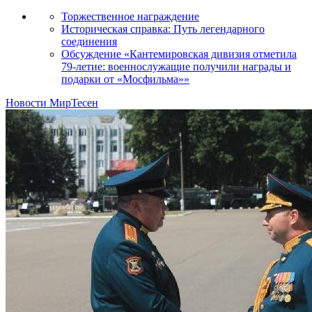
Торжественное награждение
Историческая справка: Путь легендарного
соединения
Обсуждение «Кантемировская дивизия отметила
79-летие: военнослужащие получили награды и
подарки от «Мосфильма»»
Новости МирТесен