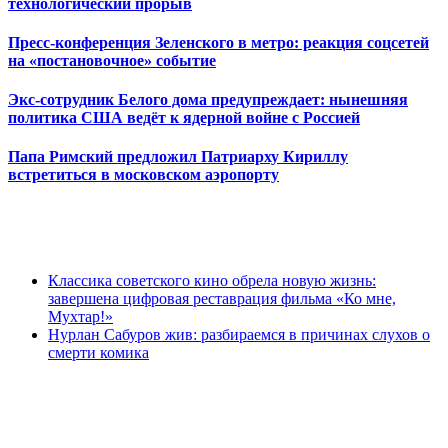
технологический прорыв
Пресс-конференция Зеленского в метро: реакция соцсетей
на «постановочное» событие
Экс-сотрудник Белого дома предупреждает: нынешняя
политика США ведёт к ядерной войне с Россией
Папа Римский предложил Патриарху Кириллу
встретиться в московском аэропорту
Классика советского кино обрела новую жизнь:
завершена цифровая реставрация фильма «Ко мне,
Мухтар!»
Нурлан Сабуров жив: разбираемся в причинах слухов о
смерти комика