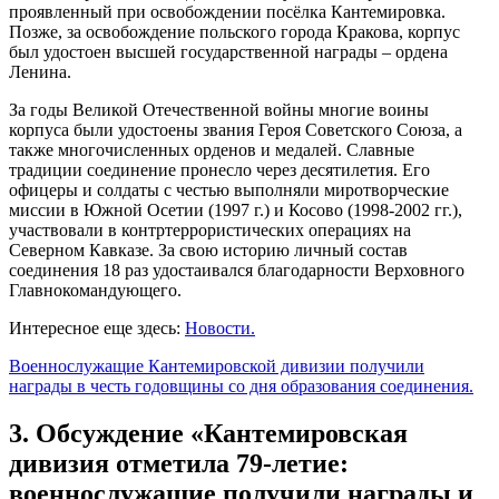
проявленный при освобождении посёлка Кантемировка.
Позже, за освобождение польского города Кракова, корпус
был удостоен высшей государственной награды – ордена
Ленина.
За годы Великой Отечественной войны многие воины
корпуса были удостоены звания Героя Советского Союза, а
также многочисленных орденов и медалей. Славные
традиции соединение пронесло через десятилетия. Его
офицеры и солдаты с честью выполняли миротворческие
миссии в Южной Осетии (1997 г.) и Косово (1998-2002 гг.),
участвовали в контртеррористических операциях на
Северном Кавказе. За свою историю личный состав
соединения 18 раз удостаивался благодарности Верховного
Главнокомандующего.
Интересное еще здесь:
Новости.
Военнослужащие Кантемировской дивизии получили
награды в честь годовщины со дня образования соединения.
3. Обсуждение «Кантемировская
дивизия отметила 79-летие:
военнослужащие получили награды и