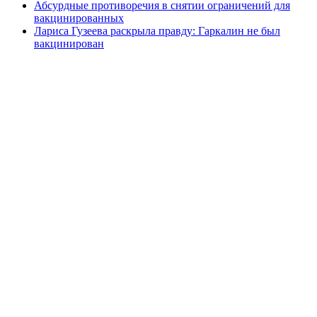
Абсурдные противоречия в снятии ограничений для
вакцинированных
Лариса Гузеева раскрыла правду: Гаркалин не был
вакцинирован