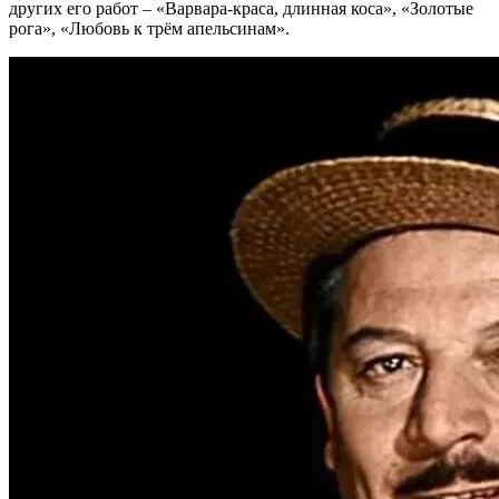
других его работ – «Варвара-краса, длинная коса», «Золотые
рога», «Любовь к трём апельсинам».