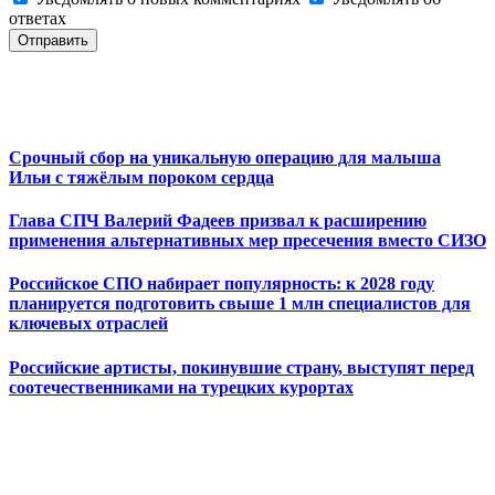
ответах
Отправить
Срочный сбор на уникальную операцию для малыша
Ильи с тяжёлым пороком сердца
Глава СПЧ Валерий Фадеев призвал к расширению
применения альтернативных мер пресечения вместо СИЗО
Российское СПО набирает популярность: к 2028 году
планируется подготовить свыше 1 млн специалистов для
ключевых отраслей
Российские артисты, покинувшие страну, выступят перед
соотечественниками на турецких курортах