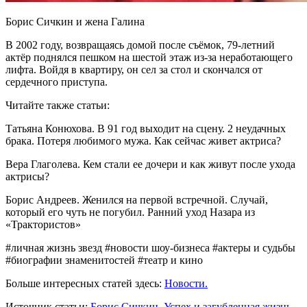
Борис Сичкин и жена Галина
В 2002 году, возвращаясь домой после съёмок, 79-летний
актёр поднялся пешком на шестой этаж из-за неработающего
лифта. Войдя в квартиру, он сел за стол и скончался от
сердечного приступа.
Читайте также статьи:
Татьяна Конюхова. В 91 год выходит на сцену. 2 неудачных
брака. Потеря любимого мужа. Как сейчас живет актриса?
Вера Глаголева. Кем стали ее дочери и как живут после ухода
актрисы?
Борис Андреев. Женился на первой встречной. Случай,
который его чуть не погубил. Ранний уход Назара из
«Трактористов»
#личная жизнь звезд #новости шоу-бизнеса #актеры и судьбы
#биографии знаменитостей #театр и кино
Больше интересных статей здесь:
Новости.
Источник статьи:
Борис Сичкин. Успех и загубленная жизнь.