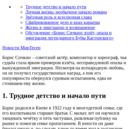
Трудное детство и начало пути
Личная жизнь: необычное начало романа
Звёздная роль и всесоюзная слава
Сфабрикованное дело и крах карьеры
Жизнь в эмиграции и возвращение
Обсуждение «Борис Сичкин: взлёт, опала и
эмиграция легендарного Бубы Касторского»
Новости МирТесен
Борис Сичкин – советский актёр, композитор и хореограф, чья
судьба стала ярким примером взлёта, несправедливой опалы и
вынужденной эмиграции. Несмотря на всенародную любовь,
он не получил государственных наград, а пик его
популярности обернулся суровым испытанием, едва не
стоившим ему жизни.
1. Трудное детство и начало пути
Борис родился в Киеве в 1922 году в многодетной семье, где
его воспитывали старшие братья. С малых лет он научился
танцевать чечётку и петь частушки, развлекая публику на
рынке и помогая семье пропитанием. В юности он даже
бросил школу и, по слухам, какое-то время жил в цыганском