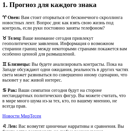
1. Прогноз для каждого знака
♈️ Овен:
Вам стоит оторваться от бесконечного скроллинга
новостных лент. Вопрос дня: как взять свою жизнь под
контроль, если руки постоянно заняты телефоном?
♉️ Телец:
Ваше внимание сегодня привлекут
геополитические заявления. Информация о возможном
стирании границ между некоторыми странами покажется вам
особенно ценной для размышлений.
♊️ Близнецы:
Вы будете анализировать контрасты. Пока на
Западе обсуждают одни ожидания, реальность в других частях
света может развиваться по совершенно иному сценарию, что
вызовет у вас живой интерес.
♋️ Рак:
Ваши симпатии сегодня будут на стороне
нестандартных политических фигур. Вы можете считать, что
в мире много шума из-за тех, кто, по вашему мнению, не
всегда прав.
Новости МирТесен
♌️ Лев:
Вас возмутят циничные нарративы и сравнения. Вы