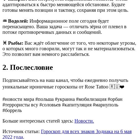
адаптироваться к быстро меняющейся обстановке. Будьте
готовы менять позиции и тактику, сохраняя при этом цель.
♒️ Водолей:
Информационное поле сегодня будет
перенасыщено. Ваша задача — отличать зёрна от плевел в
потоке противоречивых данных и сообщений.
♓️ Рыбы:
Вас ждёт облегчение от того, что некоторые угрозы,
о которых много говорили, могут так и не материализоваться.
Это позволит вам немного расслабиться.
2. Послесловие
Подписывайтесь на наш канал, чтобы ежедневно получать
уникальные ироничные гороскопы от Rose Tattoo 🇷🇺❤️
#новости мира #польша #украина #мобилизация #орбан
#террористы всу #соловьев #капитуляция #мариуполь
#боррель
Больше интересных статей здесь:
Новости.
Источник статьи:
Гороскоп для всех знаков Зодиака на 6 мая
2022 года.