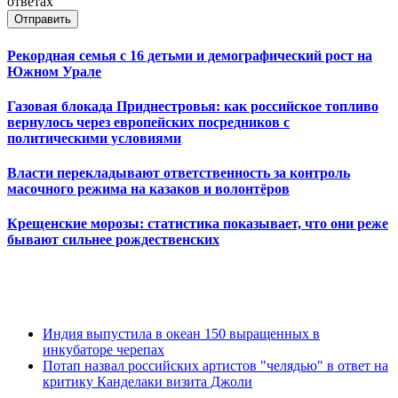
ответах
Отправить
Рекордная семья с 16 детьми и демографический рост на
Южном Урале
Газовая блокада Приднестровья: как российское топливо
вернулось через европейских посредников с
политическими условиями
Власти перекладывают ответственность за контроль
масочного режима на казаков и волонтёров
Крещенские морозы: статистика показывает, что они реже
бывают сильнее рождественских
Индия выпустила в океан 150 выращенных в
инкубаторе черепах
Потап назвал российских артистов "челядью" в ответ на
критику Канделаки визита Джоли