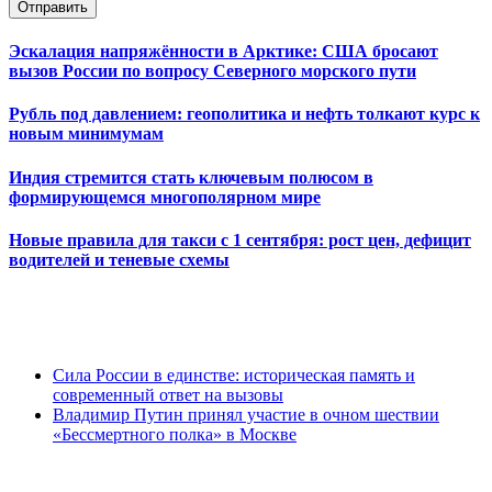
Отправить
Эскалация напряжённости в Арктике: США бросают
вызов России по вопросу Северного морского пути
Рубль под давлением: геополитика и нефть толкают курс к
новым минимумам
Индия стремится стать ключевым полюсом в
формирующемся многополярном мире
Новые правила для такси с 1 сентября: рост цен, дефицит
водителей и теневые схемы
Сила России в единстве: историческая память и
современный ответ на вызовы
Владимир Путин принял участие в очном шествии
«Бессмертного полка» в Москве