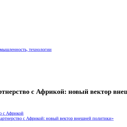
артнерство с Африкой: новый вектор вн
во с Африкой
партнерство с Африкой: новый вектор внешней политики»