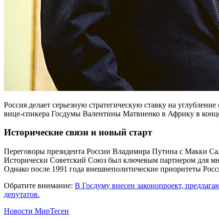
Россия делает серьезную стратегическую ставку на углублен
вице-спикера Госдумы Валентины Матвиенко в Африку в конце
Исторические связи и новый старт
Переговоры президента России Владимира Путина с Макки Са
Исторически Советский Союз был ключевым партнером для мно
Однако после 1991 года внешнеполитические приоритеты России
Обратите внимание:
В Госдуму внесен законопроект, предлаг
депутатов.
Новости МирТесен