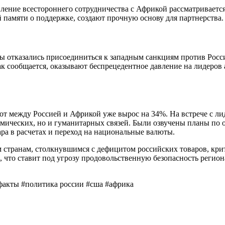
вление всестороннего сотрудничества с Африкой рассматриваетс
 памяти о поддержке, создают прочную основу для партнерства.
ны отказались присоединиться к западным санкциям против Росс
ак сообщается, оказывают беспрецедентное давление на лидеров 
рот между Россией и Африкой уже вырос на 34%. На встрече с 
номических, но и гуманитарных связей. Были озвучены планы по
ра в расчетах и переход на национальные валюты.
м странам, столкнувшимся с дефицитом российских товаров, кр
 что ставит под угрозу продовольственную безопасность регио
#факты #политика россии #сша #африка