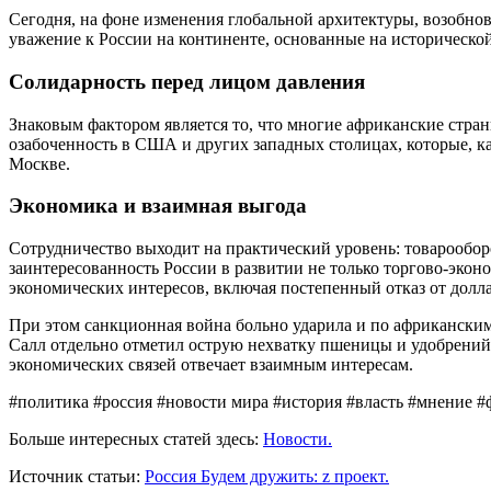
Сегодня, на фоне изменения глобальной архитектуры, возобно
уважение к России на континенте, основанные на исторической
Солидарность перед лицом давления
Знаковым фактором является то, что многие африканские стра
озабоченность в США и других западных столицах, которые, к
Москве.
Экономика и взаимная выгода
Сотрудничество выходит на практический уровень: товарообо
заинтересованность России в развитии не только торгово-эко
экономических интересов, включая постепенный отказ от долла
При этом санкционная война больно ударила и по африкански
Салл отдельно отметил острую нехватку пшеницы и удобрений,
экономических связей отвечает взаимным интересам.
#политика #россия #новости мира #история #власть #мнение 
Больше интересных статей здесь:
Новости.
Источник статьи:
Россия Будем дружить: z проект.