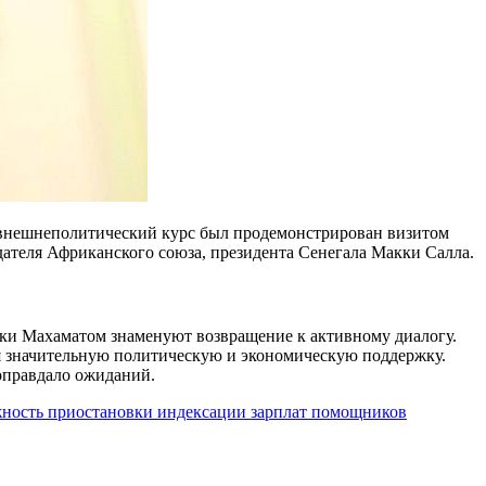
й внешнеполитический курс был продемонстрирован визитом
ателя Африканского союза, президента Сенегала Макки Салла.
ки Махаматом знаменуют возвращение к активному диалогу.
я значительную политическую и экономическую поддержку.
 оправдало ожиданий.
жность приостановки индексации зарплат помощников