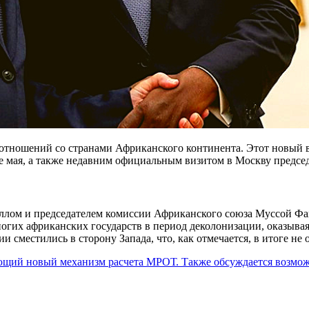
ие отношений со странами Африканского континента. Этот новы
 мая, а также недавним официальным визитом в Москву председ
ллом и председателем комиссии Африканского союза Муссой Фа
гих африканских государств в период деколонизации, оказыва
 сместились в сторону Запада, что, как отмечается, в итоге не
ающий новый механизм расчета МРОТ. Также обсуждается возмо