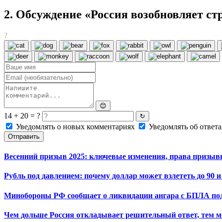
2. Обсуждение «Россия возобновляет с
?
😊
14 + 20 = ?
↻
Уведомлять о новых комментариях
Уведомлять об ответа
Отправить
Весенний призыв 2025: ключевые изменения, права призывн
Рубль под давлением: почему доллар может взлететь до 90 и
Минобороны РФ сообщает о ликвидации ангара с БПЛА под
Чем дольше Россия откладывает решительный ответ, тем 