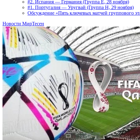
#2. Испания — Германия (Группа E, 28 ноября)
#1. Португалия — Уругвай (Группа H, 29 ноября)
Обсуждение «Пять ключевых матчей группового эта
Новости МирТесен