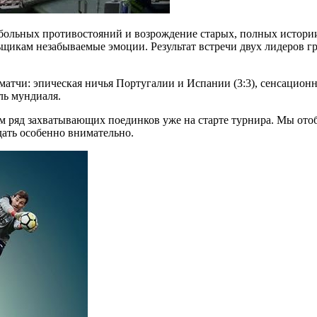
ольных противостояний и возрождение старых, полных истории,
ьщикам незабываемые эмоции. Результат встречи двух лидеров г
матчи: эпическая ничья Португалии и Испании (3:3), сенсацион
ль мундиаля.
ам ряд захватывающих поединков уже на старте турнира. Мы от
дать особенно внимательно.