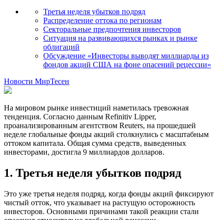
Третья неделя убытков подряд
Распределение оттока по регионам
Секторальные предпочтения инвесторов
Ситуация на развивающихся рынках и рынке
облигаций
Обсуждение «Инвесторы выводят миллиарды из
фондов акций США на фоне опасений рецессии»
Новости МирТесен
На мировом рынке инвестиций наметилась тревожная
тенденция. Согласно данным Refinitiv Lipper,
проанализированным агентством Reuters, на прошедшей
неделе глобальные фонды акций столкнулись с масштабным
оттоком капитала. Общая сумма средств, выведенных
инвесторами, достигла 9 миллиардов долларов.
1. Третья неделя убытков подряд
Это уже третья неделя подряд, когда фонды акций фиксируют
чистый отток, что указывает на растущую осторожность
инвесторов. Основными причинами такой реакции стали