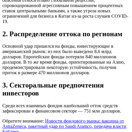
опасения относительно глобальной рецессии,
спровоцированной агрессивным повышением процентных
ставок центральными банками, а также угроза новых
ограничений для бизнеса в Китае из-за роста случаев COVID-
19.
2. Распределение оттока по регионам
Основной удар пришелся на фонды, инвестирующие в
американский рынок: из них было выведено 8,6 млрд
долларов. Европейские фонды потеряли 840 миллионов
долларов. В то же время фонды, ориентированные на Азию,
продемонстрировали некоторую устойчивость, получив
приток в размере 470 миллионов долларов.
3. Секторальные предпочтения
инвесторов
Среди всех взаимных фондов наибольший отток средств
зафиксирован в финансовом секторе — 751 млн долларов.
Обратите внимание:
Новости фондового рынка: вакцина от
AstraZeneca, ракетный удар по Saudi Aramco, передача власти
Байдену.