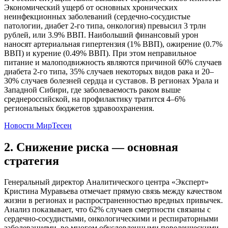
Экономический ущерб от основных хронических
неинфекционных заболеваний (сердечно-сосудистые
патологии, диабет 2-го типа, онкология) превысил 3 трлн
рублей, или 3.9% ВВП. Наибольший финансовый урон
наносят артериальная гипертензия (1% ВВП), ожирение (0.7%
ВВП) и курение (0.49% ВВП). При этом неправильное
питание и малоподвижность являются причиной 60% случаев
диабета 2-го типа, 35% случаев некоторых видов рака и 20–
30% случаев болезней сердца и суставов. В регионах Урала и
Западной Сибири, где заболеваемость раком выше
среднероссийской, на профилактику тратится 4–6%
региональных бюджетов здравоохранения.
Новости МирТесен
2. Снижение риска — основная
стратегия
Генеральный директор Аналитического центра «Эксперт»
Кристина Муравьева отмечает прямую связь между качеством
жизни в регионах и распространенностью вредных привычек.
Анализ показывает, что 62% случаев смертности связаны с
сердечно-сосудистыми, онкологическими и респираторными
заболеваниями, во многом обусловленными поведенческими