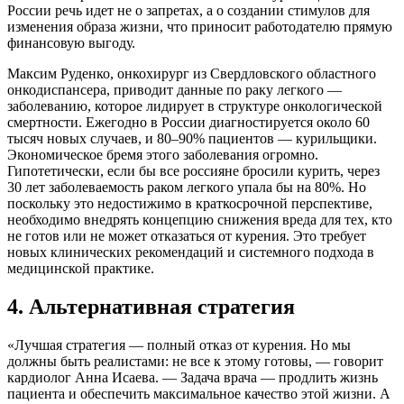
России речь идет не о запретах, а о создании стимулов для
изменения образа жизни, что приносит работодателю прямую
финансовую выгоду.
Максим Руденко, онкохирург из Свердловского областного
онкодиспансера, приводит данные по раку легкого —
заболеванию, которое лидирует в структуре онкологической
смертности. Ежегодно в России диагностируется около 60
тысяч новых случаев, и 80–90% пациентов — курильщики.
Экономическое бремя этого заболевания огромно.
Гипотетически, если бы все россияне бросили курить, через
30 лет заболеваемость раком легкого упала бы на 80%. Но
поскольку это недостижимо в краткосрочной перспективе,
необходимо внедрять концепцию снижения вреда для тех, кто
не готов или не может отказаться от курения. Это требует
новых клинических рекомендаций и системного подхода в
медицинской практике.
4. Альтернативная стратегия
«Лучшая стратегия — полный отказ от курения. Но мы
должны быть реалистами: не все к этому готовы, — говорит
кардиолог Анна Исаева. — Задача врача — продлить жизнь
пациента и обеспечить максимальное качество этой жизни. А