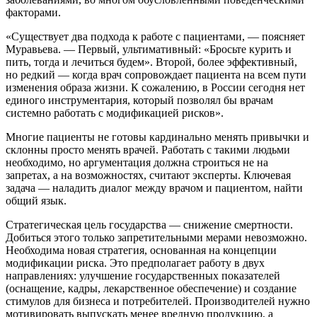
факторами.
«Существует два подхода к работе с пациентами, — поясняет
Муравьева. — Первый, ультимативный: «Бросьте курить и
пить, тогда и лечиться будем». Второй, более эффективный,
но редкий — когда врач сопровождает пациента на всем пути
изменения образа жизни. К сожалению, в России сегодня нет
единого инструментария, который позволял бы врачам
системно работать с модификацией рисков».
Многие пациенты не готовы кардинально менять привычки и
склонны просто менять врачей. Работать с такими людьми
необходимо, но аргументация должна строиться не на
запретах, а на возможностях, считают эксперты. Ключевая
задача — наладить диалог между врачом и пациентом, найти
общий язык.
Стратегическая цель государства — снижение смертности.
Добиться этого только запретительными мерами невозможно.
Необходима новая стратегия, основанная на концепции
модификации риска. Это предполагает работу в двух
направлениях: улучшение государственных показателей
(оснащение, кадры, лекарственное обеспечение) и создание
стимулов для бизнеса и потребителей. Производителей нужно
мотивировать выпускать менее вредную продукцию, а