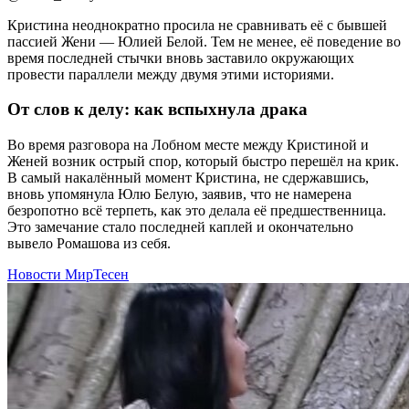
Кристина неоднократно просила не сравнивать её с бывшей
пассией Жени — Юлией Белой. Тем не менее, её поведение во
время последней стычки вновь заставило окружающих
провести параллели между двумя этими историями.
От слов к делу: как вспыхнула драка
Во время разговора на Лобном месте между Кристиной и
Женей возник острый спор, который быстро перешёл на крик.
В самый накалённый момент Кристина, не сдержавшись,
вновь упомянула Юлю Белую, заявив, что не намерена
безропотно всё терпеть, как это делала её предшественница.
Это замечание стало последней каплей и окончательно
вывело Ромашова из себя.
Новости МирТесен