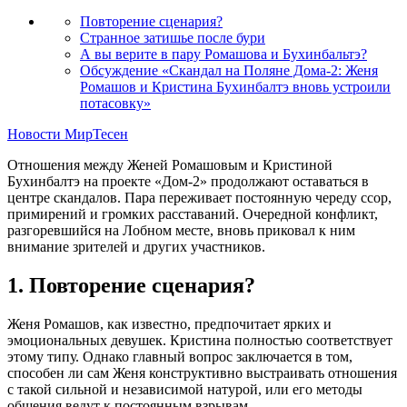
Повторение сценария?
Странное затишье после бури
А вы верите в пару Ромашова и Бухинбальтэ?
Обсуждение «Скандал на Поляне Дома-2: Женя
Ромашов и Кристина Бухинбалтэ вновь устроили
потасовку»
Новости МирТесен
Отношения между Женей Ромашовым и Кристиной
Бухинбалтэ на проекте «Дом-2» продолжают оставаться в
центре скандалов. Пара переживает постоянную череду ссор,
примирений и громких расставаний. Очередной конфликт,
разгоревшийся на Лобном месте, вновь приковал к ним
внимание зрителей и других участников.
1. Повторение сценария?
Женя Ромашов, как известно, предпочитает ярких и
эмоциональных девушек. Кристина полностью соответствует
этому типу. Однако главный вопрос заключается в том,
способен ли сам Женя конструктивно выстраивать отношения
с такой сильной и независимой натурой, или его методы
общения ведут к постоянным взрывам.