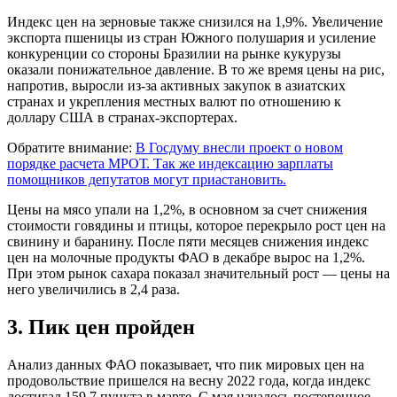
Индекс цен на зерновые также снизился на 1,9%. Увеличение
экспорта пшеницы из стран Южного полушария и усиление
конкуренции со стороны Бразилии на рынке кукурузы
оказали понижательное давление. В то же время цены на рис,
напротив, выросли из-за активных закупок в азиатских
странах и укрепления местных валют по отношению к
доллару США в странах-экспортерах.
Обратите внимание:
В Госдуму внесли проект о новом
порядке расчета МРОТ. Так же индексацию зарплаты
помощников депутатов могут приастановить.
Цены на мясо упали на 1,2%, в основном за счет снижения
стоимости говядины и птицы, которое перекрыло рост цен на
свинину и баранину. После пяти месяцев снижения индекс
цен на молочные продукты ФАО в декабре вырос на 1,2%.
При этом рынок сахара показал значительный рост — цены на
него увеличились в 2,4 раза.
3. Пик цен пройден
Анализ данных ФАО показывает, что пик мировых цен на
продовольствие пришелся на весну 2022 года, когда индекс
достигал 159,7 пункта в марте. С мая началось постепенное,