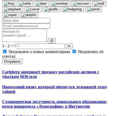
😊
3 - 2 = ?
↻
Уведомлять о новых комментариях
Уведомлять об
ответах
Отправить
Carlsberg завершает продажу российских активов с
убытком $630 млн
Новогодний визит, который обернулся леденящей душу
тайной
Стопроцентная доступность дошкольного образования:
итоги нацпроекта «Демография» в Ингушетии