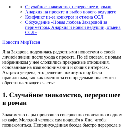
Случайное знакомство, переросшее в роман
Анархия на проекте и выбор нового ведущего
Конфликт из-за конкурса и отмена ССЛ
Обсуждение «Новая любовь Захаровой за
периметром, Анархия и новый ведущий, отмена
ССЛ»
Новости МирТесен
Яна Захарова поделилась радостными новостями о своей
личной жизни после ухода с проекта. По её словам, с новым
избранником у неё сложились прекрасные отношения,
основанные на взаимопонимании и общих интересах.
Актриса уверена, что решение покинуть шоу было
правильным, так как именно за его пределами она смогла
обрести настоящее счастье.
1. Случайное знакомство, переросшее
в роман
Знакомство пары произошло совершенно спонтанно в одном
из кафе. Молодой человек сам подошёл к Яне, чтобы
познакомиться. Непринуждённая беседа быстро переросла в