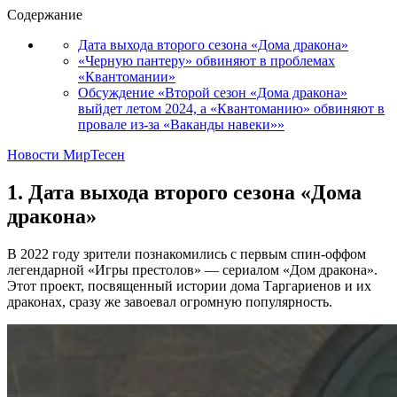
Содержание
Дата выхода второго сезона «Дома дракона»
«Черную пантеру» обвиняют в проблемах
«Квантомании»
Обсуждение «Второй сезон «Дома дракона»
выйдет летом 2024, а «Квантоманию» обвиняют в
провале из-за «Ваканды навеки»»
Новости МирТесен
1. Дата выхода второго сезона «Дома
дракона»
В 2022 году зрители познакомились с первым спин-оффом
легендарной «Игры престолов» — сериалом «Дом дракона».
Этот проект, посвященный истории дома Таргариенов и их
драконах, сразу же завоевал огромную популярность.