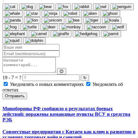
?
😊
19 - 7 = ?
↻
Уведомлять о новых комментариях
Уведомлять об
ответах
Отправить
Минобороны РФ сообщило о результатах боевых
действий: поражены командные пункты ВСУ и средства
РЭБ
Совместные предприятия с Китаем как ключ к развитию в
условиях торговых войн и санкций