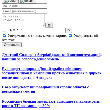
😊
11 + 6 = ?
↻
Уведомлять о новых комментариях
Уведомлять об
ответах
Отправить
Дмитрий Солнцев: Азербайджанский военнослужащий,
павший за освобождение земель
Руководство цирка «Дикий драйв» обвиняет
зоозащитников в кампании против животных в цирках
после инцидента в Ангарске
Сбер запускает инновационный сервис оплаты с
нескольких счетов
Российские бренды замещают ушедшие западные сети:
рост в ТЦ составил до 30%