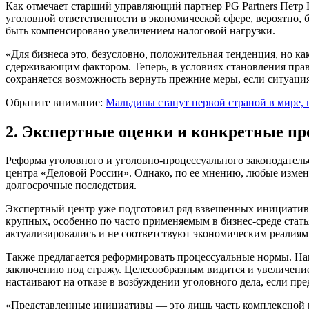
Как отмечает старший управляющий партнер PG Partners Петр Г
уголовной ответственности в экономической сфере, вероятно,
быть компенсировано увеличением налоговой нагрузки.
«Для бизнеса это, безусловно, положительная тенденция, но ка
сдерживающим фактором. Теперь, в условиях становления право
сохраняется возможность вернуть прежние меры, если ситуаци
Обратите внимание:
Мальдивы станут первой страной в мире,
2. Экспертные оценки и конкретные п
Реформа уголовного и уголовно-процессуального законодатель
центра «Деловой России». Однако, по ее мнению, любые измен
долгосрочные последствия.
Экспертный центр уже подготовил ряд взвешенных инициатив
крупных, особенно по часто применяемым в бизнес-среде стат
актуализировались и не соответствуют экономическим реалиям
Также предлагается реформировать процессуальные нормы. Нап
заключению под стражу. Целесообразным видится и увеличение
настаивают на отказе в возбуждении уголовного дела, если п
«Представленные инициативы — это лишь часть комплексной ра