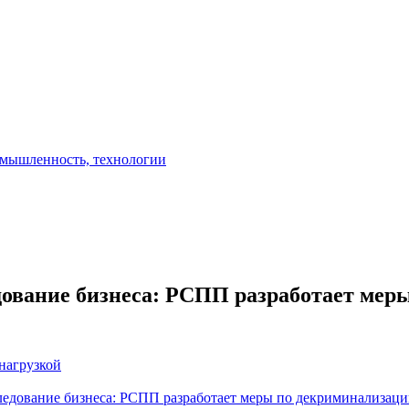
едование бизнеса: РСПП разработает ме
нагрузкой
ледование бизнеса: РСПП разработает меры по декриминализац