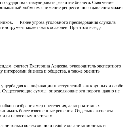
 государства стимулировать развитие бизнеса. Смягчение
на возможный «обмен»: снижение репрессивного давления может
сятников. — Ранее угроза уголовного преследования служила
й инструмент может быть ослаблен. При этом всегда
ендам, считает Екатерина Авдеева, руководитель экспертного
у интересами бизнеса и общества, а также оценить
ущерба для квалификации преступлений как крупных и особо
РФ. Существующие суммы, определяющие эти пороги, давно не
гибкого избрания мер пресечения, альтернативных
принимать более взвешенные решения. Отдельно эксперты
м или налоговым платежам.
не только кодексов, но и require организационных и