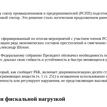
у союзу промышленников и предпринимателей (РСПП) подготов
овой сектор. Это решение стало логическим продолжением ране
 сформированный по итогам мероприятий с участием членов РС
изации ряда экономических составов преступлений и смягчению
 Александр Шохин.
ии Федеральному собранию Президент обозначил необходимость 
 доказал свою гибкость и устойчивость в быстро меняющихся ус
торый, как сообщает РБК, включает декриминализацию десяти ст
грязняющих веществ (ч. 1 ст. 251) и незаконном использовании и
венность или регулируют нарушения, не представляющие высоко
 и фискальной нагрузкой