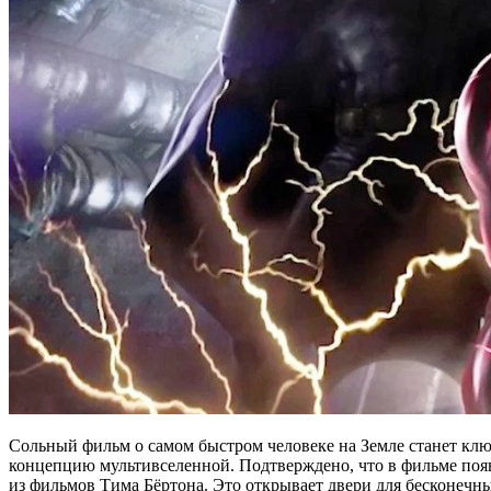
Сольный фильм о самом быстром человеке на Земле станет клю
концепцию мультивселенной. Подтверждено, что в фильме появ
из фильмов Тима Бёртона. Это открывает двери для бесконечны