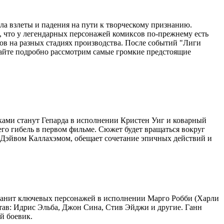
а взлеты и падения на пути к творческому признанию.
 что у легендарных персонажей комиксов по-прежнему есть
тов на разных стадиях производства. После событий "Лиги
вайте подробно рассмотрим самые громкие предстоящие
иками станут Гепарда в исполнении Кристен Уиг и коварный
го гибель в первом фильме. Сюжет будет вращаться вокруг
 Дэйвом Каллахэмом, обещает сочетание эпичных действий и
охранит ключевых персонажей в исполнении Марго Робби (Харли
тав: Идрис Эльба, Джон Сина, Стив Эйджи и другие. Ганн
й боевик.