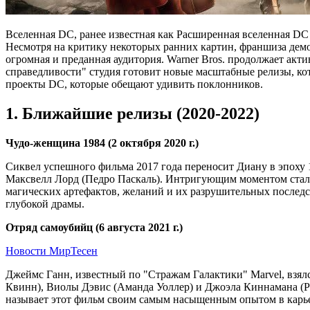
Вселенная DC, ранее известная как Расширенная вселенная DC
Несмотря на критику некоторых ранних картин, франшиза дем
огромная и преданная аудитория. Warner Bros. продолжает акти
справедливости" студия готовит новые масштабные релизы, ко
проекты DC, которые обещают удивить поклонников.
1. Ближайшие релизы (2020-2022)
Чудо-женщина 1984 (2 октября 2020 г.)
Сиквел успешного фильма 2017 года переносит Диану в эпоху 1
Максвелл Лорд (Педро Паскаль). Интригующим моментом стало 
магических артефактов, желаний и их разрушительных послед
глубокой драмы.
Отряд самоубийц (6 августа 2021 г.)
Новости МирТесен
Джеймс Ганн, известный по "Стражам Галактики" Marvel, взял
Квинн), Виолы Дэвис (Аманда Уоллер) и Джоэла Киннамана (Ри
называет этот фильм своим самым насыщенным опытом в карье