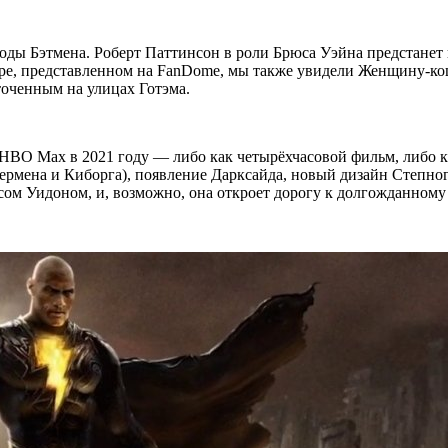
годы Бэтмена. Роберт Паттинсон в роли Брюса Уэйна предстане
ере, представленном на FanDome, мы также увидели Женщину-ко
точенным на улицах Готэма.
а HBO Max в 2021 году — либо как четырёхчасовой фильм, либо 
ермена и Киборга), появление Дарксайда, новый дизайн Степног
ом Уидоном, и, возможно, она откроет дорогу к долгожданному 