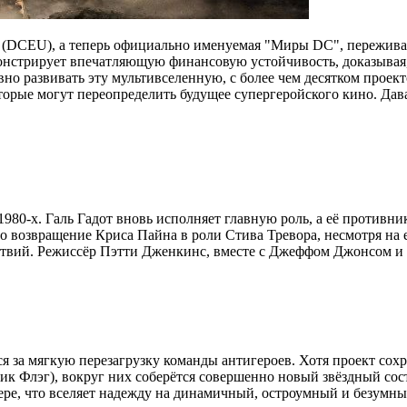
 (DCEU), а теперь официально именуемая "Миры DC", переживал
онстрирует впечатляющую финансовую устойчивость, доказывая,
вно развивать эту мультивселенную, с более чем десятком проек
торые могут переопределить будущее супергеройского кино. Да
980-х. Галь Гадот вновь исполняет главную роль, а её противн
возвращение Криса Пайна в роли Стива Тревора, несмотря на е
ствий. Режиссёр Пэтти Дженкинс, вместе с Джеффом Джонсом и
ся за мягкую перезагрузку команды антигероев. Хотя проект с
к Флэг), вокруг них соберётся совершенно новый звёздный сос
ре, что вселяет надежду на динамичный, остроумный и безумны