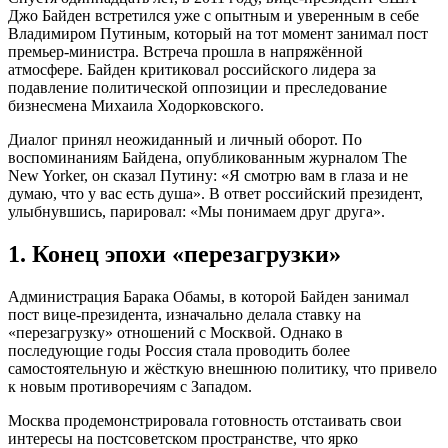
Джо Байден встретился уже с опытным и уверенным в себе
Владимиром Путиным, который на тот момент занимал пост
премьер-министра. Встреча прошла в напряжённой
атмосфере. Байден критиковал российского лидера за
подавление политической оппозиции и преследование
бизнесмена Михаила Ходорковского.
Диалог принял неожиданный и личный оборот. По
воспоминаниям Байдена, опубликованным журналом The
New Yorker, он сказал Путину: «Я смотрю вам в глаза и не
думаю, что у вас есть душа». В ответ российский президент,
улыбнувшись, парировал: «Мы понимаем друг друга».
1. Конец эпохи «перезагрузки»
Администрация Барака Обамы, в которой Байден занимал
пост вице-президента, изначально делала ставку на
«перезагрузку» отношений с Москвой. Однако в
последующие годы Россия стала проводить более
самостоятельную и жёсткую внешнюю политику, что привело
к новым противоречиям с Западом.
Москва продемонстрировала готовность отстаивать свои
интересы на постсоветском пространстве, что ярко