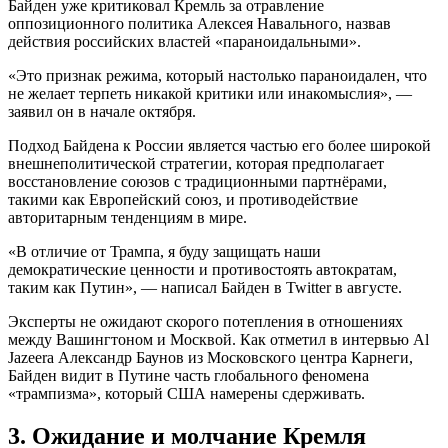
Байден уже критиковал Кремль за отравление
оппозиционного политика Алексея Навального, назвав
действия российских властей «параноидальными».
«Это признак режима, который настолько параноидален, что
не желает терпеть никакой критики или инакомыслия», —
заявил он в начале октября.
Подход Байдена к России является частью его более широкой
внешнеполитической стратегии, которая предполагает
восстановление союзов с традиционными партнёрами,
такими как Европейский союз, и противодействие
авторитарным тенденциям в мире.
«В отличие от Трампа, я буду защищать наши
демократические ценности и противостоять автократам,
таким как Путин», — написал Байден в Twitter в августе.
Эксперты не ожидают скорого потепления в отношениях
между Вашингтоном и Москвой. Как отметил в интервью Al
Jazeera Александр Баунов из Московского центра Карнеги,
Байден видит в Путине часть глобального феномена
«трампизма», который США намерены сдерживать.
3. Ожидание и молчание Кремля