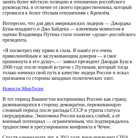
занять более жёсткую позицию в отношении российского
руководства, в отличие от своего предшественника, который
стремился к более тёплым отношениям с Кремлём.
Интересно, что для двух американских лидеров — Джорджа
Буша-младшего и Джо Байдена — ключевым моментом в
оценке Владимира Путина стало понятие «души» российского
президента.
«Я посмотрел ему прямо в глаза. Я нашёл его очень
прямолинейным и заслуживающим доверия — я смог
проникнуть в его душу», — заявил президент Джордж Буш в
2000 году после первой встречи с Путиным, который тогда
только начинал свой путь в качестве лидера России и искал
признания со стороны западных политических элит.
Новости МирТесен
В тот период Вашингтон воспринимал Россию как страну,
развивающуюся в сторону демократии, переживающую
сложный период после распада СССР и утраты статуса
сверхдержавы. Экономика России казалась слабой, а её
военный потенциал — ограниченным, что подтверждалось
трудностями в урегулировании конфликта в Чечне.
Спустя одиннадцать лет, в 2011 году, вице-президент США