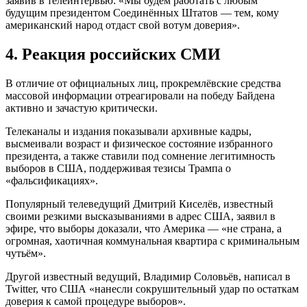
заявив в телеинтервью: «Мы будем работать с любым
будущим президентом Соединённых Штатов — тем, кому
американский народ отдаст свой вотум доверия».
4. Реакция российских СМИ
В отличие от официальных лиц, прокремлёвские средства
массовой информации отреагировали на победу Байдена
активно и зачастую критически.
Телеканалы и издания показывали архивные кадры,
высмеивали возраст и физическое состояние избранного
президента, а также ставили под сомнение легитимность
выборов в США, поддерживая тезисы Трампа о
«фальсификациях».
Популярный телеведущий Дмитрий Киселёв, известный
своими резкими высказываниями в адрес США, заявил в
эфире, что выборы доказали, что Америка — «не страна, а
огромная, хаотичная коммунальная квартира с криминальным
чутьём».
Другой известный ведущий, Владимир Соловьёв, написал в
Twitter, что США «нанесли сокрушительный удар по остаткам
доверия к самой процедуре выборов».