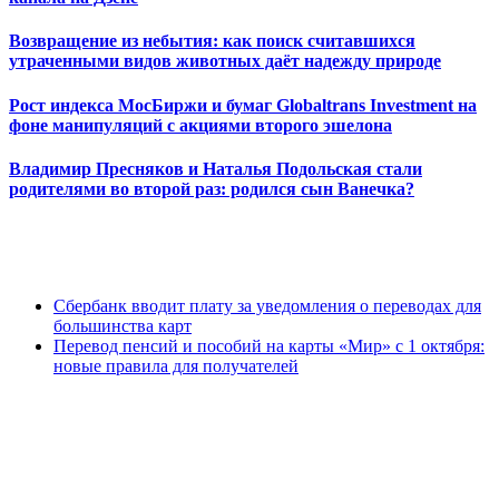
Возвращение из небытия: как поиск считавшихся
утраченными видов животных даёт надежду природе
Рост индекса МосБиржи и бумаг Globaltrans Investment на
фоне манипуляций с акциями второго эшелона
Владимир Пресняков и Наталья Подольская стали
родителями во второй раз: родился сын Ванечка?
Сбербанк вводит плату за уведомления о переводах для
большинства карт
Перевод пенсий и пособий на карты «Мир» с 1 октября:
новые правила для получателей