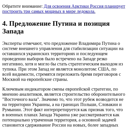
Обратите внимание:
Для освоения Арктики Россия планирует
построить три самых мощных в мире ледокола.
4. Предложение Путина и позиция
Запада
Эксперты отмечают, что предложение Владимира Путина о
системе внешнего управления для стабилизации ситуации на
оставшихся украинских территориях и последующем
проведении выборов было встречено на Западе резко
негативно, хотя и могло бы стать стратегическим выходом из
тупика. При этом Запад не является монолитом: США, по
всей видимости, стремятся переложить бремя переговоров с
Москвой на европейские страны.
Ключевым индикатором смены европейской стратегии, по
мнению аналитиков, является строительство оборонительного
"Восточного вала". Значимо то, что этот рубеж возводится не
на территории Украины, а на границах Польши, Словакии и
Румынии. Этот факт интерпретируется как признак того, что
в военных планах Запада Украина уже рассматривается как
потенциально утраченная территория, а основной задачей
становится сдерживание России на новых, более западных