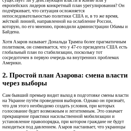
существует ли у действующей власти в Киеве или у
европейских лидеров конкретный план урегулирования? Он
подчёркивает, что ситуация осложняется
непоследовательностью политики США и, в то же время,
жёсткой линией, направленной на ослабление России,
которую, по его мнению, проводили администрации Обамы и
Байдена.
Хотя Азаров называет Дональда Трампа более прагматичным
политиком, он сомневается, что у 47-го президента США есть
глобальный план по стабилизации, поскольку тот
сосредоточен в первую очередь на внутренних проблемах
Америки.
2. Простой план Азарова: смена власти
через выборы
Сам бывший премьер видит выход в подготовке смены власти
на Украине путём проведения выборов. Однако он признаёт,
что для этого необходимо создать условия, при которых
голосование будет возможным и легитимным. Это означает
прекращение практики насильственной мобилизации и
установление правопорядка, при котором граждане не будут
находиться под давлением. Азаров настаивает, что украинцы