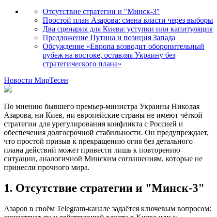
Отсутствие стратегии и "Минск-3"
Простой план Азарова: смена власти через выборы
Два сценария для Киева: уступки или капитуляция
Предложение Путина и позиция Запада
Обсуждение «Европа возводит оборонительный
рубеж на востоке, оставляя Украину без
стратегического плана»
Новости МирТесен
По мнению бывшего премьер-министра Украины Николая
Азарова, ни Киев, ни европейские страны не имеют чёткой
стратегии для урегулирования конфликта с Россией и
обеспечения долгосрочной стабильности. Он предупреждает,
что простой призыв к прекращению огня без детального
плана действий может привести лишь к повторению
ситуации, аналогичной Минским соглашениям, которые не
принесли прочного мира.
1. Отсутствие стратегии и "Минск-3"
Азаров в своём Telegram-канале задаётся ключевым вопросом: