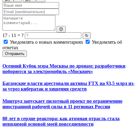
😊
17 - 11 = ?
↻
Уведомлять о новых комментариях
Уведомлять об
ответах
Отправить
Осенний Кубок мэра Москвы по дронам: разработчики
поборются за электромобиль «Москвич»
Багамские власти арестовали активы FTX на $3,5 млрд из-
за угроз кибератак и хищения средств
Минтруд запускает пилотный проект по ограничению
иностранной рабочей силы в 11 регионах России
80 лет в сердце реактора: как атомная отрасль стала
невидимой основой моей повседневности