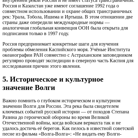
внутренней рекой России и не имеет статуса трансграничной.
Россия и Казахстан уже имеют соглашение 1992 года о
совместном использовании и охране общих трансграничных
рек: Урала, Тобола, Ишима и Иртыша. В этом отношении две
страны даже опередили международные нормы —
аналогичная глобальная конвенция ООН была открыта для
подписания только в 1997 году.
Россия предпринимает конкретные шаги для изучения
проблемы обмеления Каспийского моря. Учёные Института
океанографии РАН совместно с Астраханским заповедником
регулярно проводят экспедиции в северную часть Каспия для
исследования причин этого явления.
5. Историческое и культурное
значение Волги
Важно помнить о глубоком историческом и культурном
значении Волги для России. Эта река была свидетелем
ключевых событий русской истории — от походов Степана
Разина до героической обороны во время Великой
Отечественной войны, когда войскам вермахта так и не
удалось достичь её берегов. Как пелось в известной советской
песне из фильма «Волга-Волга»: «Не видать ему Волги-