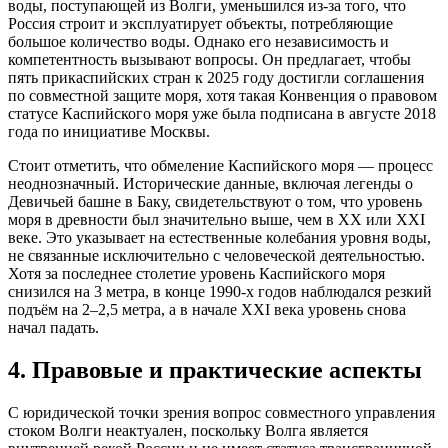
воды, поступающей из Волги, уменьшился из-за того, что
Россия строит и эксплуатирует объекты, потребляющие
большое количество воды. Однако его независимость и
компетентность вызывают вопросы. Он предлагает, чтобы
пять прикаспийских стран к 2025 году достигли соглашения
по совместной защите моря, хотя такая Конвенция о правовом
статусе Каспийского моря уже была подписана в августе 2018
года по инициативе Москвы.
Стоит отметить, что обмеление Каспийского моря — процесс
неоднозначный. Исторические данные, включая легенды о
Девичьей башне в Баку, свидетельствуют о том, что уровень
моря в древности был значительно выше, чем в XX или XXI
веке. Это указывает на естественные колебания уровня воды,
не связанные исключительно с человеческой деятельностью.
Хотя за последнее столетие уровень Каспийского моря
снизился на 3 метра, в конце 1990-х годов наблюдался резкий
подъём на 2–2,5 метра, а в начале XXI века уровень снова
начал падать.
4. Правовые и практические аспекты
С юридической точки зрения вопрос совместного управления
стоком Волги неактуален, поскольку Волга является