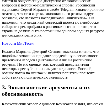
сместило общественную дискуссию от экологических
вопросов к историко-политическим спорам. Российский
журналист Сергей Мардан в своём Telegram-канале иронично
отметил, что «эти жертвы колониального режима вдруг
осознали, что являются наследниками Чингисхана». Он
напомнил, что неудачный советский проект по переброске
сибирских рек пробудил в россиянах осознание того, что
страна не должна быть постоянным донором водных ресурсов
для соседних республик.
Новости МирТесен
Коллега Мардана, Дмитрий Стешин, высказал мнение, что
подобные заявления придают определённую легитимность
претензиям народов Центральной Азии на российские
ресурсы. По его оценке, тон, который представители
некоторых республик используют в диалоге с Россией,
больше похож на шантаж и является попыткой повысить
собственную политическую значимость.
3. Экологические аргументы и их
обоснованность
Казахстанский эколог Адильбек Козыбаков заявил, что объём