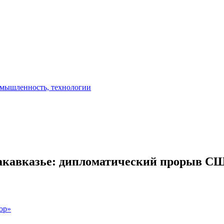
Закавказье: дипломатический прорыв СШ
ор»