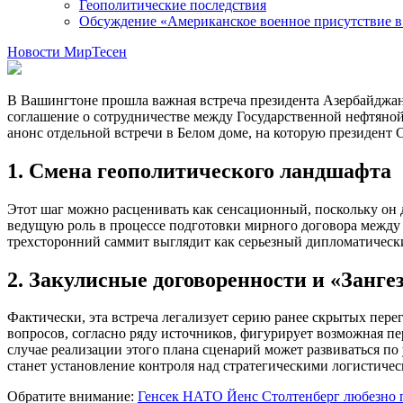
Геополитические последствия
Обсуждение «Американское военное присутствие в
Новости МирТесен
В Вашингтоне прошла важная встреча президента Азербайджа
соглашение о сотрудничестве между Государственной нефтяно
анонс отдельной встречи в Белом доме, на которую президен
1. Смена геополитического ландшафта
Этот шаг можно расценивать как сенсационный, поскольку он 
ведущую роль в процессе подготовки мирного договора между 
трехсторонний саммит выглядит как серьезный дипломатическ
2. Закулисные договоренности и «Занге
Фактически, эта встреча легализует серию ранее скрытых п
вопросов, согласно ряду источников, фигурирует возможная пе
случае реализации этого плана сценарий может развиваться по
станет установление контроля над стратегическими логистич
Обратите внимание:
Генсек НАТО Йенс Столтенберг любезно п