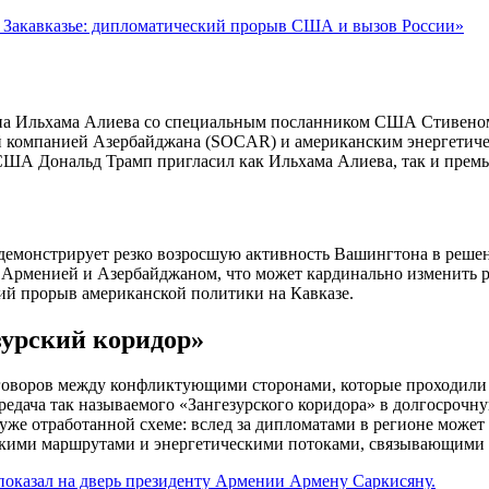
 Закавказье: дипломатический прорыв США и вызов России»
на Ильхама Алиева со специальным посланником США Стивеном
й компанией Азербайджана (SOCAR) и американским энергетиче
т США Дональд Трамп пригласил как Ильхама Алиева, так и пре
демонстрирует резко возросшую активность Вашингтона в решен
Арменией и Азербайджаном, что может кардинально изменить ра
ий прорыв американской политики на Кавказе.
зурский коридор»
ереговоров между конфликтующими сторонами, которые проходи
редача так называемого «Зангезурского коридора» в долгосрочн
 уже отработанной схеме: вслед за дипломатами в регионе может
ескими маршрутами и энергетическими потоками, связывающими 
оказал на дверь президенту Армении Армену Саркисяну.