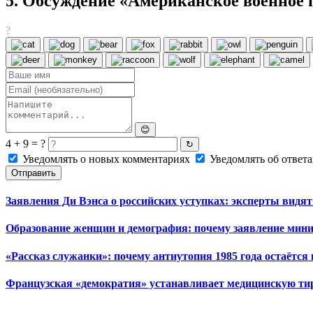
5. Обсуждение «Американское военное 
?
😊
4 + 9 = ?
↻
Уведомлять о новых комментариях
Уведомлять об ответа
Отправить
Заявления Ди Вэнса о российских уступках: эксперты вид
Образование женщин и демография: почему заявление мини
«Рассказ служанки»: почему антиутопия 1985 года остаётс
Французская «демократия» устанавливает медицинскую т