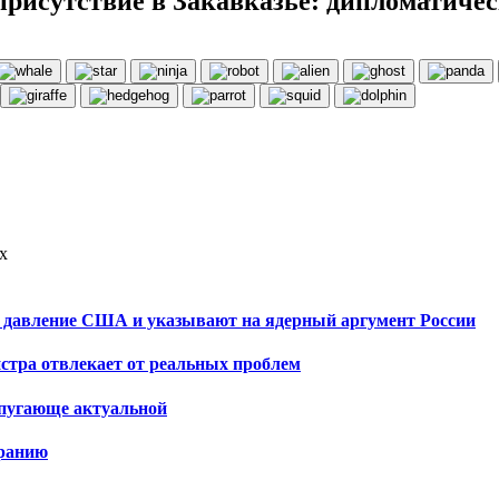
присутствие в Закавказье: дипломатич
х
ят давление США и указывают на ядерный аргумент России
стра отвлекает от реальных проблем
я пугающе актуальной
иранию