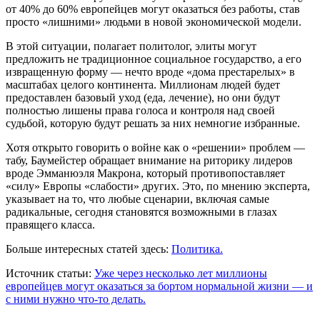
от 40% до 60% европейцев могут оказаться без работы, став
просто «лишними» людьми в новой экономической модели.
В этой ситуации, полагает политолог, элиты могут
предложить не традиционное социальное государство, а его
извращенную форму — нечто вроде «дома престарелых» в
масштабах целого континента. Миллионам людей будет
предоставлен базовый уход (еда, лечение), но они будут
полностью лишены права голоса и контроля над своей
судьбой, которую будут решать за них немногие избранные.
Хотя открыто говорить о войне как о «решении» проблем —
табу, Баумейстер обращает внимание на риторику лидеров
вроде Эмманюэля Макрона, который противопоставляет
«силу» Европы «слабости» других. Это, по мнению эксперта,
указывает на то, что любые сценарии, включая самые
радикальные, сегодня становятся возможными в глазах
правящего класса.
Больше интересных статей здесь:
Политика.
Источник статьи:
Уже через несколько лет миллионы
европейцев могут оказаться за бортом нормальной жизни — и
с ними нужно что-то делать.