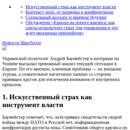
Искусственный страх как инструмент власти
Контраст эпох: от разрядки к конфронтации
Социальный коллапс и мрачное будущее
Обсуждение «Европа на пороге кризиса: как
элиты используют страх для управления и что
ждет миллионы европейцев»
Новости МирТесен
Украинский политолог Андрей Баумейстер в интервью на
Youtube высказал тревожный анализ текущей ситуации в
Европе. По его мнению, ключевая проблема — не внешние
угрозы, а сознательное нагнетание паники со стороны
правящих кругов для отвлечения внимания от внутренних
провалов.
1. Искусственный страх как
инструмент власти
Баумейстер отмечает, что, хотя прямых свидетельств скорой
войны между НАТО и Россией нет, информационная
конфронтация достигла пика. Симптомами общего кризиса он