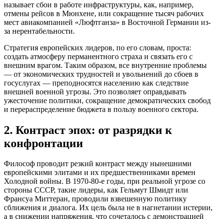
называет сбои в работе инфраструктуры, как, например,
отмены рейсов в Мюнхене, или сокращение тысяч рабочих
мест авиакомпанией «Люфтганза» в Восточной Германии из-
за нерентабельности.
Стратегия европейских лидеров, по его словам, проста:
создать атмосферу перманентного страха и связать его с
внешним врагом. Таким образом, все внутренние проблемы
— от экономических трудностей и увольнений до сбоев в
госуслугах — преподносятся населению как следствие
внешней военной угрозы. Это позволяет оправдывать
ужесточение политики, сокращение демократических свобод
и перераспределение бюджета в пользу военного сектора.
2. Контраст эпох: от разрядки к
конфронтации
Философ проводит резкий контраст между нынешними
европейскими элитами и их предшественниками времен
Холодной войны. В 1970-80-е годы, при реальной угрозе со
стороны СССР, такие лидеры, как Гельмут Шмидт или
Франсуа Миттеран, проводили взвешенную политику
сближения и диалога. Их цель была не в нагнетании истерии,
а в снижении напряжения, что сочеталось с демонстрацией