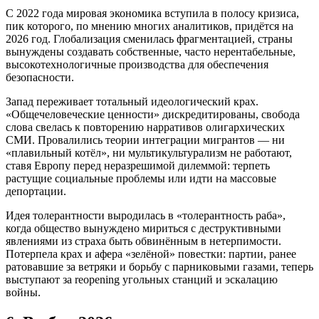
С 2022 года мировая экономика вступила в полосу кризиса,
пик которого, по мнению многих аналитиков, придётся на
2026 год. Глобализация сменилась фрагментацией, страны
вынуждены создавать собственные, часто нерентабельные,
высокотехнологичные производства для обеспечения
безопасности.
Запад переживает тотальный идеологический крах.
«Общечеловеческие ценности» дискредитированы, свобода
слова свелась к повторению нарративов олигархических
СМИ. Провалились теории интеграции мигрантов — ни
«плавильный котёл», ни мультикультурализм не работают,
ставя Европу перед неразрешимой дилеммой: терпеть
растущие социальные проблемы или идти на массовые
депортации.
Идея толерантности выродилась в «толерантность раба»,
когда общество вынуждено мириться с деструктивными
явлениями из страха быть обвинённым в нетерпимости.
Потерпела крах и афера «зелёной» повестки: партии, ранее
ратовавшие за ветряки и борьбу с парниковыми газами, теперь
выступают за reopening угольных станций и эскалацию
войны.