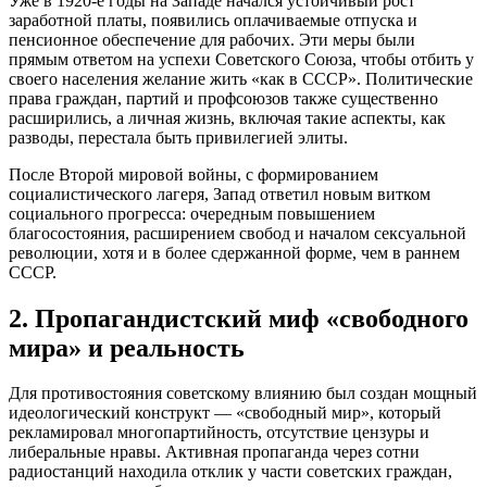
Уже в 1920-е годы на Западе начался устойчивый рост
заработной платы, появились оплачиваемые отпуска и
пенсионное обеспечение для рабочих. Эти меры были
прямым ответом на успехи Советского Союза, чтобы отбить у
своего населения желание жить «как в СССР». Политические
права граждан, партий и профсоюзов также существенно
расширились, а личная жизнь, включая такие аспекты, как
разводы, перестала быть привилегией элиты.
После Второй мировой войны, с формированием
социалистического лагеря, Запад ответил новым витком
социального прогресса: очередным повышением
благосостояния, расширением свобод и началом сексуальной
революции, хотя и в более сдержанной форме, чем в раннем
СССР.
2. Пропагандистский миф «свободного
мира» и реальность
Для противостояния советскому влиянию был создан мощный
идеологический конструкт — «свободный мир», который
рекламировал многопартийность, отсутствие цензуры и
либеральные нравы. Активная пропаганда через сотни
радиостанций находила отклик у части советских граждан,