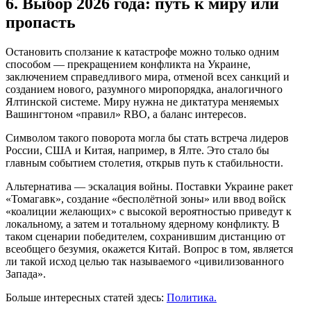
6. Выбор 2026 года: путь к миру или
пропасть
Остановить сползание к катастрофе можно только одним
способом — прекращением конфликта на Украине,
заключением справедливого мира, отменой всех санкций и
созданием нового, разумного миропорядка, аналогичного
Ялтинской системе. Миру нужна не диктатура меняемых
Вашингтоном «правил» RBO, а баланс интересов.
Символом такого поворота могла бы стать встреча лидеров
России, США и Китая, например, в Ялте. Это стало бы
главным событием столетия, открыв путь к стабильности.
Альтернатива — эскалация войны. Поставки Украине ракет
«Томагавк», создание «бесполётной зоны» или ввод войск
«коалиции желающих» с высокой вероятностью приведут к
локальному, а затем и тотальному ядерному конфликту. В
таком сценарии победителем, сохранившим дистанцию от
всеобщего безумия, окажется Китай. Вопрос в том, является
ли такой исход целью так называемого «цивилизованного
Запада».
Больше интересных статей здесь:
Политика.