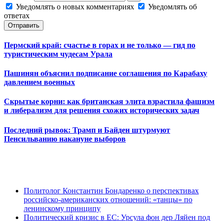
Уведомлять о новых комментариях
Уведомлять об
ответах
Отправить
Пермский край: счастье в горах и не только — гид по
туристическим чудесам Урала
Пашинян объяснил подписание соглашения по Карабаху
давлением военных
Скрытые корни: как британская элита взрастила фашизм
и либерализм для решения схожих исторических задач
Последний рывок: Трамп и Байден штурмуют
Пенсильванию накануне выборов
Политолог Константин Бондаренко о перспективах
российско-американских отношений: «танцы» по
ленинскому принципу
Политический кризис в ЕС: Урсула фон дер Ляйен под