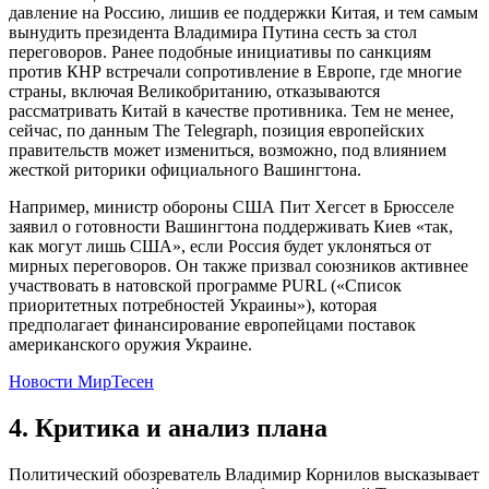
давление на Россию, лишив ее поддержки Китая, и тем самым
вынудить президента Владимира Путина сесть за стол
переговоров. Ранее подобные инициативы по санкциям
против КНР встречали сопротивление в Европе, где многие
страны, включая Великобританию, отказываются
рассматривать Китай в качестве противника. Тем не менее,
сейчас, по данным The Telegraph, позиция европейских
правительств может измениться, возможно, под влиянием
жесткой риторики официального Вашингтона.
Например, министр обороны США Пит Хегсет в Брюсселе
заявил о готовности Вашингтона поддерживать Киев «так,
как могут лишь США», если Россия будет уклоняться от
мирных переговоров. Он также призвал союзников активнее
участвовать в натовской программе PURL («Список
приоритетных потребностей Украины»), которая
предполагает финансирование европейцами поставок
американского оружия Украине.
Новости МирТесен
4. Критика и анализ плана
Политический обозреватель Владимир Корнилов высказывает