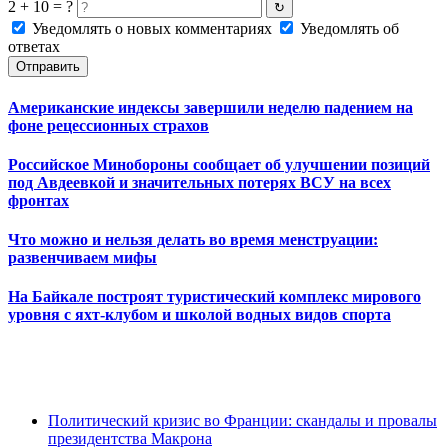
2 + 10 = ?
↻
Уведомлять о новых комментариях
Уведомлять об
ответах
Отправить
Американские индексы завершили неделю падением на
фоне рецессионных страхов
Российское Минобороны сообщает об улучшении позиций
под Авдеевкой и значительных потерях ВСУ на всех
фронтах
Что можно и нельзя делать во время менструации:
развенчиваем мифы
На Байкале построят туристический комплекс мирового
уровня с яхт-клубом и школой водных видов спорта
Политический кризис во Франции: скандалы и провалы
президентства Макрона