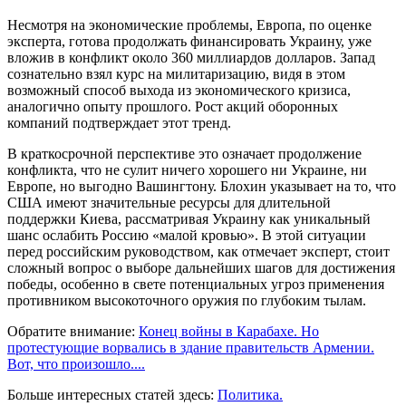
Несмотря на экономические проблемы, Европа, по оценке
эксперта, готова продолжать финансировать Украину, уже
вложив в конфликт около 360 миллиардов долларов. Запад
сознательно взял курс на милитаризацию, видя в этом
возможный способ выхода из экономического кризиса,
аналогично опыту прошлого. Рост акций оборонных
компаний подтверждает этот тренд.
В краткосрочной перспективе это означает продолжение
конфликта, что не сулит ничего хорошего ни Украине, ни
Европе, но выгодно Вашингтону. Блохин указывает на то, что
США имеют значительные ресурсы для длительной
поддержки Киева, рассматривая Украину как уникальный
шанс ослабить Россию «малой кровью». В этой ситуации
перед российским руководством, как отмечает эксперт, стоит
сложный вопрос о выборе дальнейших шагов для достижения
победы, особенно в свете потенциальных угроз применения
противником высокоточного оружия по глубоким тылам.
Обратите внимание:
Конец войны в Карабахе. Но
протестующие ворвались в здание правительств Армении.
Вот, что произошло....
Больше интересных статей здесь:
Политика.