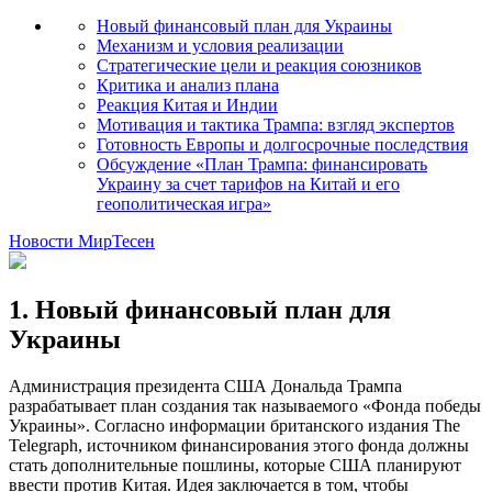
Новый финансовый план для Украины
Механизм и условия реализации
Стратегические цели и реакция союзников
Критика и анализ плана
Реакция Китая и Индии
Мотивация и тактика Трампа: взгляд экспертов
Готовность Европы и долгосрочные последствия
Обсуждение «План Трампа: финансировать
Украину за счет тарифов на Китай и его
геополитическая игра»
Новости МирТесен
1. Новый финансовый план для
Украины
Администрация президента США Дональда Трампа
разрабатывает план создания так называемого «Фонда победы
Украины». Согласно информации британского издания The
Telegraph, источником финансирования этого фонда должны
стать дополнительные пошлины, которые США планируют
ввести против Китая. Идея заключается в том, чтобы