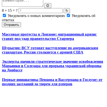
😊
8 + 15 = ?
↻
Уведомлять о новых комментариях
Уведомлять об
ответах
Отправить
Массовые протесты в Лондоне: миграционный кризис
ставит под удар правительство Стармера
Шурыгин: ВСУ готовят наступление по американским
стандартам, Россия столкнется с армией США
Эксперты оценили стратегическое значение освобождения
Марьинки и Соледара для прорыва украинской обороны
на Донбассе
Первые инициативы Певцова и Вассермана в Госдуме: от
поздних заседаний до тюрем для рэперов