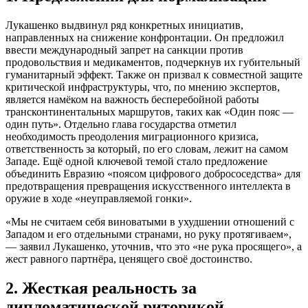
Лукашенко выдвинул ряд конкретных инициатив,
направленных на снижение конфронтации. Он предложил
ввести международный запрет на санкции против
продовольствия и медикаментов, подчеркнув их губительный
гуманитарный эффект. Также он призвал к совместной защите
критической инфраструктуры, что, по мнению экспертов,
является намёком на важность бесперебойной работы
трансконтинентальных маршрутов, таких как «Один пояс —
один путь». Отдельно глава государства отметил
необходимость преодоления миграционного кризиса,
ответственность за который, по его словам, лежит на самом
Западе. Ещё одной ключевой темой стало предложение
объединить Евразию «поясом цифрового добрососедства» для
предотвращения превращения искусственного интеллекта в
оружие в ходе «неуправляемой гонки».
«Мы не считаем себя виноватыми в ухудшении отношений с
Западом и его отдельными странами, но руку протягиваем»,
— заявил Лукашенко, уточнив, что это «не рука просящего», а
жест равного партнёра, ценящего своё достоинство.
2. Жесткая реальность за
дипломатической риторикой