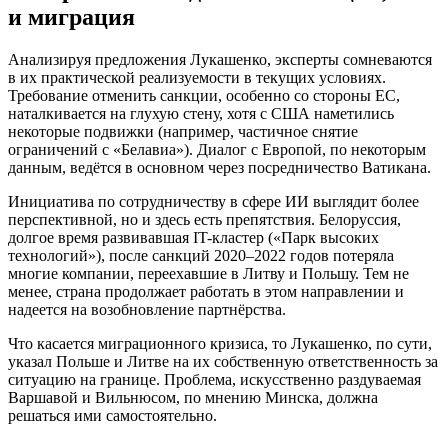
и миграция
Анализируя предложения Лукашенко, эксперты сомневаются
в их практической реализуемости в текущих условиях.
Требование отменить санкции, особенно со стороны ЕС,
наталкивается на глухую стену, хотя с США наметились
некоторые подвижки (например, частичное снятие
ограничений с «Белавиа»). Диалог с Европой, по некоторым
данным, ведётся в основном через посредничество Ватикана.
Инициатива по сотрудничеству в сфере ИИ выглядит более
перспективной, но и здесь есть препятствия. Белоруссия,
долгое время развивавшая IT-кластер («Парк высоких
технологий»), после санкций 2020–2022 годов потеряла
многие компании, переехавшие в Литву и Польшу. Тем не
менее, страна продолжает работать в этом направлении и
надеется на возобновление партнёрства.
Что касается миграционного кризиса, то Лукашенко, по сути,
указал Польше и Литве на их собственную ответственность за
ситуацию на границе. Проблема, искусственно раздуваемая
Варшавой и Вильнюсом, по мнению Минска, должна
решаться ими самостоятельно.