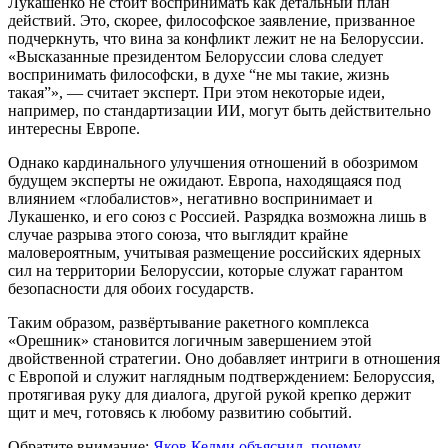
Лукашенко не стоит воспринимать как детальный план
действий. Это, скорее, философское заявление, призванное
подчеркнуть, что вина за конфликт лежит не на Белоруссии.
«Высказанные президентом Белоруссии слова следует
воспринимать философски, в духе “не мы такие, жизнь
такая”», — считает эксперт. При этом некоторые идеи,
например, по стандартизации ИИ, могут быть действительно
интересны Европе.
Однако кардинального улучшения отношений в обозримом
будущем эксперты не ожидают. Европа, находящаяся под
влиянием «глобалистов», негативно воспринимает и
Лукашенко, и его союз с Россией. Разрядка возможна лишь в
случае разрыва этого союза, что выглядит крайне
маловероятным, учитывая размещение российских ядерных
сил на территории Белоруссии, которые служат гарантом
безопасности для обоих государств.
Таким образом, развёртывание ракетного комплекса
«Орешник» становится логичным завершением этой
двойственной стратегии. Оно добавляет интриги в отношения
с Европой и служит наглядным подтверждением: Белоруссия,
протягивая руку для диалога, другой рукой крепко держит
щит и меч, готовясь к любому развитию событий.
Обратите внимание:
Яков Кедми объяснил, почему