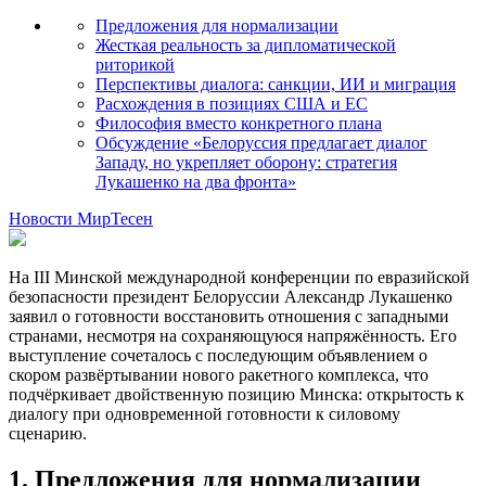
Предложения для нормализации
Жесткая реальность за дипломатической
риторикой
Перспективы диалога: санкции, ИИ и миграция
Расхождения в позициях США и ЕС
Философия вместо конкретного плана
Обсуждение «Белоруссия предлагает диалог
Западу, но укрепляет оборону: стратегия
Лукашенко на два фронта»
Новости МирТесен
На III Минской международной конференции по евразийской
безопасности президент Белоруссии Александр Лукашенко
заявил о готовности восстановить отношения с западными
странами, несмотря на сохраняющуюся напряжённость. Его
выступление сочеталось с последующим объявлением о
скором развёртывании нового ракетного комплекса, что
подчёркивает двойственную позицию Минска: открытость к
диалогу при одновременной готовности к силовому
сценарию.
1. Предложения для нормализации